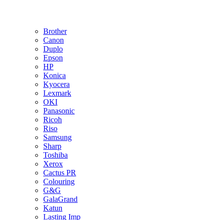
Brother
Canon
Duplo
Epson
HP
Konica
Kyocera
Lexmark
OKI
Panasonic
Ricoh
Riso
Samsung
Sharp
Toshiba
Xerox
Cactus PR
Colouring
G&G
GalaGrand
Katun
Lasting Imp