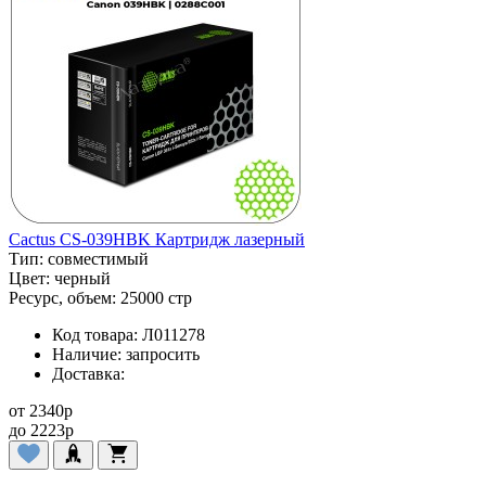
Cactus CS-039HBK Картридж лазерный
Тип:
совместимый
Цвет:
черный
Ресурс, объем:
25000 стр
Код товара:
Л011278
Наличие:
запросить
Доставка:
от
2340
p
до
2223
p