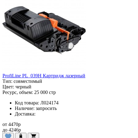
ProfiLine PL_039H Картридж лазерный
Тип:
совместимый
Цвет:
черный
Ресурс, объем:
25 000 стр
Код товара:
Л024174
Наличие:
запросить
Доставка:
от
4470
p
до
4246
p