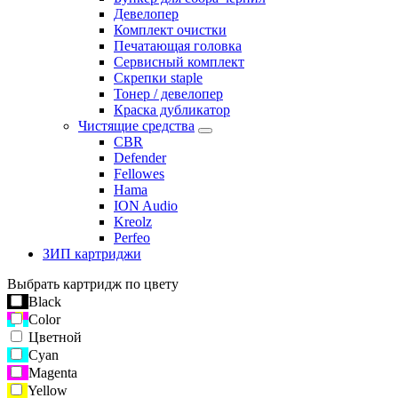
Девелопер
Комплект очистки
Печатающая головка
Сервисный комплект
Скрепки staple
Тонер / девелопер
Краска дубликатор
Чистящие средства
CBR
Defender
Fellowes
Hama
ION Audio
Kreolz
Perfeo
ЗИП картриджи
Выбрать картридж по цвету
Black
Color
Цветной
Cyan
Magenta
Yellow