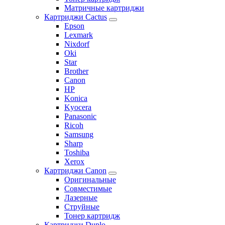
Матричные картриджи
Картриджи Cactus
Epson
Lexmark
Nixdorf
Oki
Star
Brother
Canon
HP
Konica
Kyocera
Panasonic
Ricoh
Samsung
Sharp
Toshiba
Xerox
Картриджи Canon
Оригинальные
Совместимые
Лазерные
Струйные
Тонер картридж
Картриджи Duplo