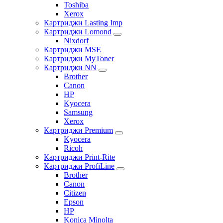
Toshiba
Xerox
Картриджи Lasting Imp
Картриджи Lomond
Nixdorf
Картриджи MSE
Картриджи MyToner
Картриджи NN
Brother
Canon
HP
Kyocera
Samsung
Xerox
Картриджи Premium
Kyocera
Ricoh
Картриджи Print-Rite
Картриджи ProfiLine
Brother
Canon
Citizen
Epson
HP
Konica Minolta