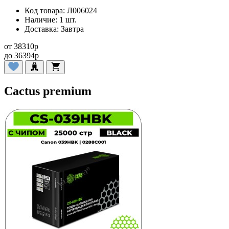
Код товара:
Л006024
Наличие:
1 шт.
Доставка:
Завтра
от
38310
p
до
36394
p
Cactus premium