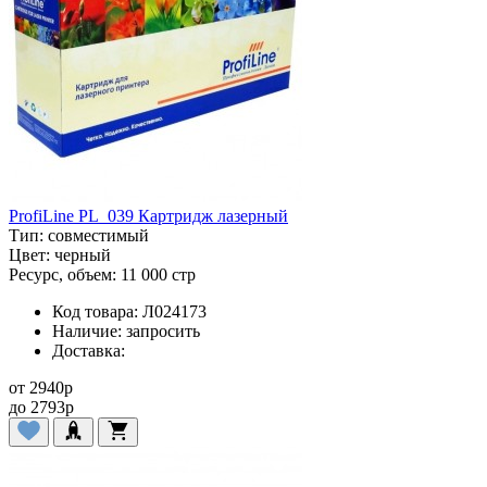
ProfiLine PL_039 Картридж лазерный
Тип:
совместимый
Цвет:
черный
Ресурс, объем:
11 000 стр
Код товара:
Л024173
Наличие:
запросить
Доставка:
от
2940
p
до
2793
p