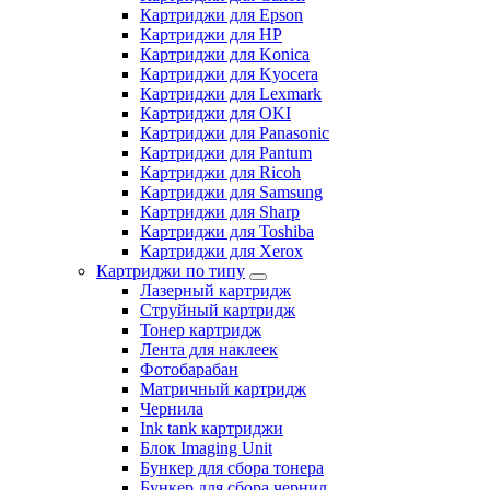
Картриджи для Epson
Картриджи для HP
Картриджи для Konica
Картриджи для Kyocera
Картриджи для Lexmark
Картриджи для OKI
Картриджи для Panasonic
Картриджи для Pantum
Картриджи для Ricoh
Картриджи для Samsung
Картриджи для Sharp
Картриджи для Toshiba
Картриджи для Xerox
Картриджи по типу
Лазерный картридж
Струйный картридж
Тонер картридж
Лента для наклеек
Фотобарабан
Матричный картридж
Чернила
Ink tank картриджи
Блок Imaging Unit
Бункер для сбора тонера
Бункер для сбора чернил