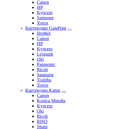
Canon
HP
Kyocera
Samsung
Xerox
Картриджи GalaPrint
Brother
Canon
HP
Kyocera
Lexmark
Oki
Panasonic
Ricoh
Samsung
Toshiba
Xerox
Картриджи Katun
Canon
Konica Minolta
Kyocera
Oki
Ricoh
RISO
Sharp