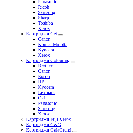
Panasonic
Ricoh
Samsung
Sharp
Toshiba
Xerox
Картриджи Cet
Canon
Konica Minolta
Kyocera
Xerox
Картриджи Colouring
Brother
Canon
Epson
HP
Kyocera
Lexmark
Oki
Panasonic
Samsung
Xerox
Картриджи Fuji Xerox
Картриджи G&G
Картриджи GalaGrand