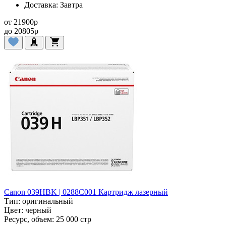
Доставка:
Завтра
от
21900
p
до
20805
p
Canon 039HBK | 0288C001 Картридж лазерный
Тип:
оригинальный
Цвет:
черный
Ресурс, объем:
25 000 стр