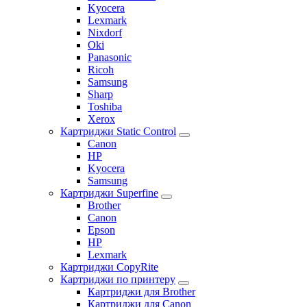
Kyocera
Lexmark
Nixdorf
Oki
Panasonic
Ricoh
Samsung
Sharp
Toshiba
Xerox
Картриджи Static Control
Canon
HP
Kyocera
Samsung
Картриджи Superfine
Brother
Canon
Epson
HP
Lexmark
Картриджи CopyRite
Картриджи по принтеру
Картриджи для Brother
Картриджи для Canon