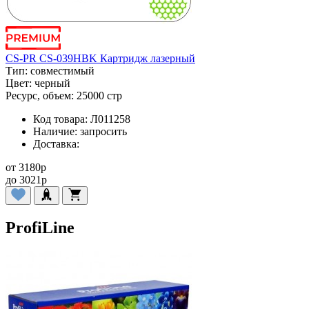
CS-PR CS-039HBK Картридж лазерный
Тип:
совместимый
Цвет:
черный
Ресурс, объем:
25000 стр
Код товара:
Л011258
Наличие:
запросить
Доставка:
от
3180
p
до
3021
p
ProfiLine