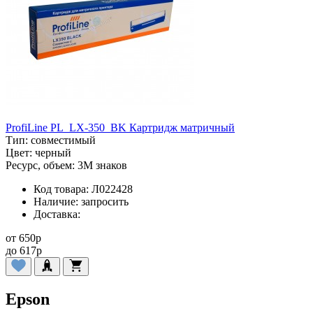
ProfiLine PL_LX-350_BK Картридж матричный
Тип:
совместимый
Цвет:
черный
Ресурс, объем:
3M знаков
Код товара:
Л022428
Наличие:
запросить
Доставка:
от
650
p
до
617
p
Epson