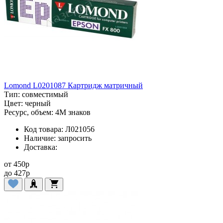
Lomond L0201087 Картридж матричный
Тип:
совместимый
Цвет:
черный
Ресурс, объем:
4M знаков
Код товара:
Л021056
Наличие:
запросить
Доставка:
от
450
p
до
427
p