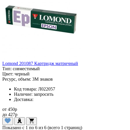
Lomond 201087 Картридж матричный
Тип:
совместимый
Цвет:
черный
Ресурс, объем:
3M знаков
Код товара:
Л022057
Наличие:
запросить
Доставка:
от
450
p
до
427
p
Показано с 1 по 6 из 6 (всего 1 страниц)