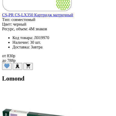
CS-PR CS-LX350 Картридж матричный
Тип:
совместимый
Цвет:
черный
Ресурс, объем:
4M знаков
Код товара:
Л019970
Наличие:
30 шт.
Доставка:
Завтра
от
830
p
до
788
p
Lomond