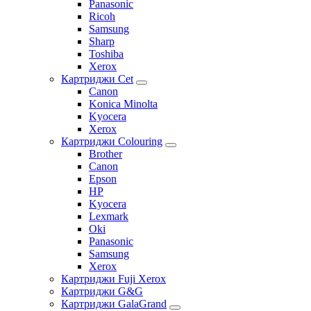
Panasonic
Ricoh
Samsung
Sharp
Toshiba
Xerox
Картриджи Cet
Canon
Konica Minolta
Kyocera
Xerox
Картриджи Colouring
Brother
Canon
Epson
HP
Kyocera
Lexmark
Oki
Panasonic
Samsung
Xerox
Картриджи Fuji Xerox
Картриджи G&G
Картриджи GalaGrand