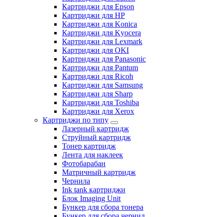
Картриджи для Epson
Картриджи для HP
Картриджи для Konica
Картриджи для Kyocera
Картриджи для Lexmark
Картриджи для OKI
Картриджи для Panasonic
Картриджи для Pantum
Картриджи для Ricoh
Картриджи для Samsung
Картриджи для Sharp
Картриджи для Toshiba
Картриджи для Xerox
Картриджи по типу
Лазерный картридж
Струйный картридж
Тонер картридж
Лента для наклеек
Фотобарабан
Матричный картридж
Чернила
Ink tank картриджи
Блок Imaging Unit
Бункер для сбора тонера
Бункер для сбора чернил