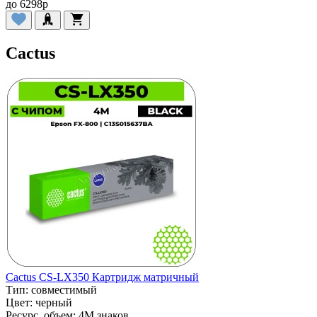
до
6298
p
Cactus
Cactus CS-LX350 Картридж матричный
Тип:
совместимый
Цвет:
черный
Ресурс, объем:
4M знаков