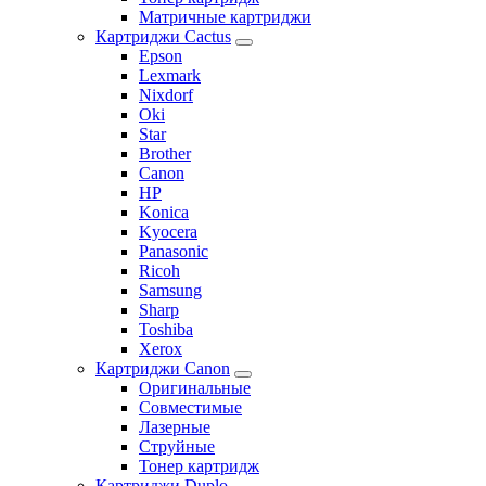
Матричные картриджи
Картриджи Cactus
Epson
Lexmark
Nixdorf
Oki
Star
Brother
Canon
HP
Konica
Kyocera
Panasonic
Ricoh
Samsung
Sharp
Toshiba
Xerox
Картриджи Canon
Оригинальные
Совместимые
Лазерные
Струйные
Тонер картридж
Картриджи Duplo