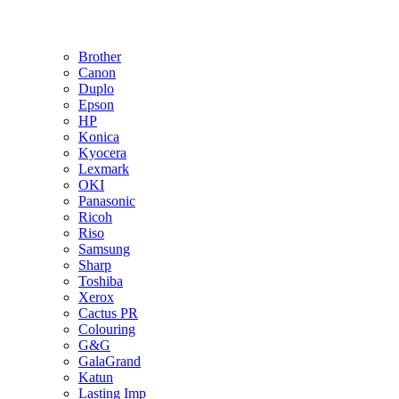
Brother
Canon
Duplo
Epson
HP
Konica
Kyocera
Lexmark
OKI
Panasonic
Ricoh
Riso
Samsung
Sharp
Toshiba
Xerox
Cactus PR
Colouring
G&G
GalaGrand
Katun
Lasting Imp