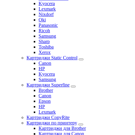
Kyocera
Lexmark
Nixdorf
Oki
Panasonic
Ricoh
Samsung
Sharp
Toshiba
Xerox
Картриджи Static Control
Canon
HP
Kyocera
Samsung
Картриджи Superfine
Brother
Canon
Epson
HP
Lexmark
Картриджи CopyRite
Картриджи по принтеру
Картриджи для Brother
Картриджи для Canon