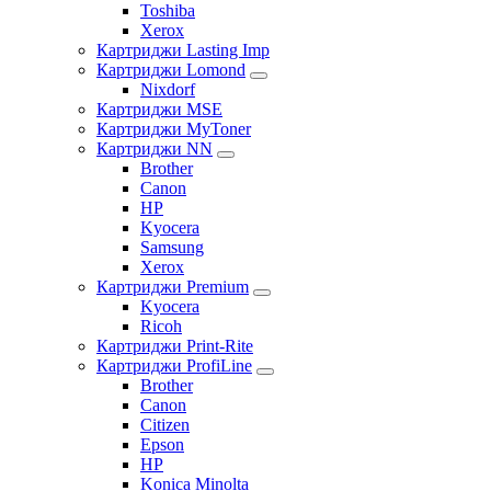
Toshiba
Xerox
Картриджи Lasting Imp
Картриджи Lomond
Nixdorf
Картриджи MSE
Картриджи MyToner
Картриджи NN
Brother
Canon
HP
Kyocera
Samsung
Xerox
Картриджи Premium
Kyocera
Ricoh
Картриджи Print-Rite
Картриджи ProfiLine
Brother
Canon
Citizen
Epson
HP
Konica Minolta