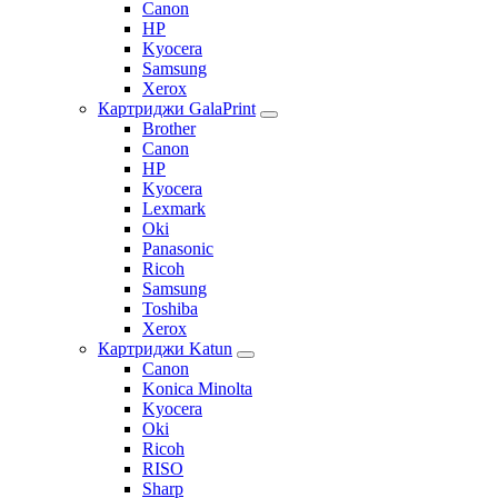
Canon
HP
Kyocera
Samsung
Xerox
Картриджи GalaPrint
Brother
Canon
HP
Kyocera
Lexmark
Oki
Panasonic
Ricoh
Samsung
Toshiba
Xerox
Картриджи Katun
Canon
Konica Minolta
Kyocera
Oki
Ricoh
RISO
Sharp