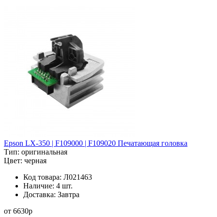
Epson LX-350 | F109000 | F109020 Печатающая головка
Тип:
оригинальная
Цвет:
черная
Код товара:
Л021463
Наличие:
4 шт.
Доставка:
Завтра
от
6630
p