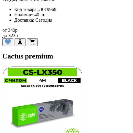
Код товара:
Л019969
Наличие:
40 шт.
Доставка:
Сегодня
от
340
p
до
323
p
Cactus premium