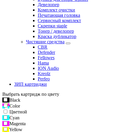
Девелопер
Комплект очистки
Печатающая головка
Сервисный комплект
Скрепки staple
Тонер / девелопер
Краска дубликатор
Чистящие средства
CBR
Defender
Fellowes
Hama
ION Audio
Kreolz
Perfeo
ЗИП картриджи
Выбрать картридж по цвету
Black
Color
Цветной
Cyan
Magenta
Yellow