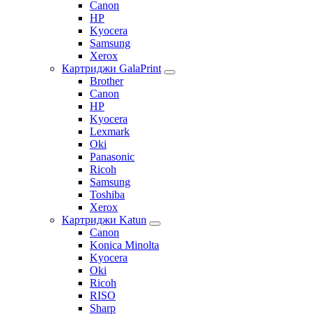
Canon
HP
Kyocera
Samsung
Xerox
Картриджи GalaPrint
Brother
Canon
HP
Kyocera
Lexmark
Oki
Panasonic
Ricoh
Samsung
Toshiba
Xerox
Картриджи Katun
Canon
Konica Minolta
Kyocera
Oki
Ricoh
RISO
Sharp