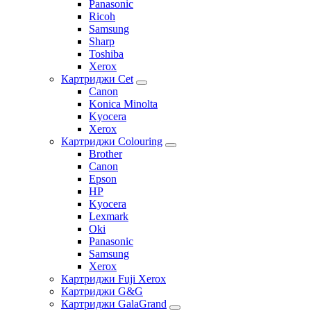
Panasonic
Ricoh
Samsung
Sharp
Toshiba
Xerox
Картриджи Cet
Canon
Konica Minolta
Kyocera
Xerox
Картриджи Colouring
Brother
Canon
Epson
HP
Kyocera
Lexmark
Oki
Panasonic
Samsung
Xerox
Картриджи Fuji Xerox
Картриджи G&G
Картриджи GalaGrand