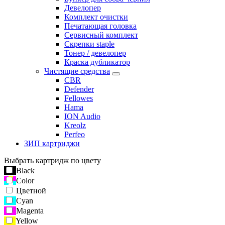
Девелопер
Комплект очистки
Печатающая головка
Сервисный комплект
Скрепки staple
Тонер / девелопер
Краска дубликатор
Чистящие средства
CBR
Defender
Fellowes
Hama
ION Audio
Kreolz
Perfeo
ЗИП картриджи
Выбрать картридж по цвету
Black
Color
Цветной
Cyan
Magenta
Yellow