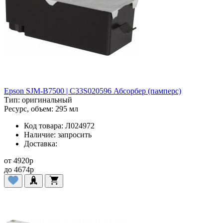
Epson SJM-B7500 | C33S020596 Абсорбер (памперс)
Тип:
оригинальный
Ресурс, объем:
295 мл
Код товара:
Л024972
Наличие:
запросить
Доставка:
от
4920
p
до
4674
p