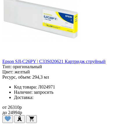
Epson SJI-C26PY | C33S020621 Картридж струйный
Тип:
оригинальный
Цвет:
желтый
Ресурс, объем:
294,3 мл
Код товара:
Л024971
Наличие:
запросить
Доставка:
от
26310
p
до
24994
p