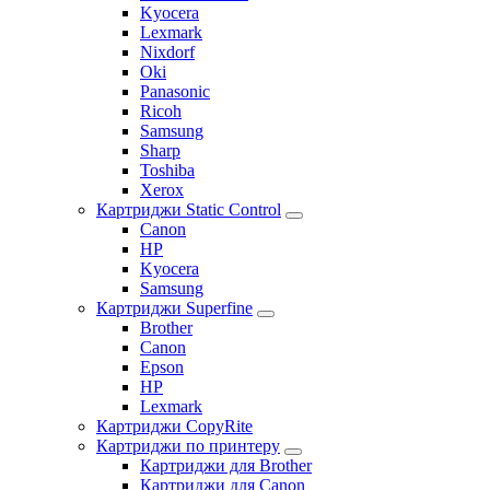
Kyocera
Lexmark
Nixdorf
Oki
Panasonic
Ricoh
Samsung
Sharp
Toshiba
Xerox
Картриджи Static Control
Canon
HP
Kyocera
Samsung
Картриджи Superfine
Brother
Canon
Epson
HP
Lexmark
Картриджи CopyRite
Картриджи по принтеру
Картриджи для Brother
Картриджи для Canon