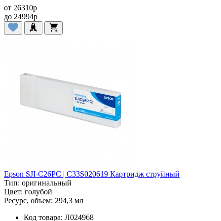
от
26310
p
до
24994
p
Epson SJI-C26PC | C33S020619 Картридж струйный
Тип:
оригинальный
Цвет:
голубой
Ресурс, объем:
294,3 мл
Код товара:
Л024968