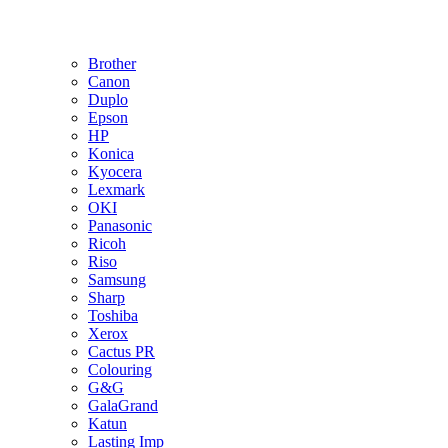
Brother
Canon
Duplo
Epson
HP
Konica
Kyocera
Lexmark
OKI
Panasonic
Ricoh
Riso
Samsung
Sharp
Toshiba
Xerox
Cactus PR
Colouring
G&G
GalaGrand
Katun
Lasting Imp