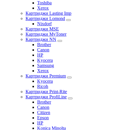
Toshiba
Xerox
Картриджи Lasting Imp
Картриджи Lomond
Nixdorf
Картриджи MSE
Картриджи MyToner
Картриджи NN
Brother
Canon
HP
Kyocera
Samsung
Xerox
Картриджи Premium
Kyocera
Ricoh
Картриджи Print-Rite
Картриджи ProfiLine
Brother
Canon
Citizen
Epson
HP
Konica Minolta