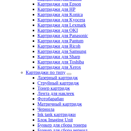
Картриджи для Epson
Картриджи для HP
Картриджи для Konica
Картриджи для Kyocera
Картриджи для Lexmark
Картриджи для OKI
Картриджи для Panasonic
Картриджи для Pantum
Картриджи для Ricoh
Картриджи для Samsung
Картриджи для Sharp
Картриджи для Toshiba
Картриджи для Xerox
Картриджи по типу
Лазерный картридж
Струйный картридж
Тонер картридж
Лента для наклеек
Фотобарабан
Матричный картридж
Чернила
Ink tank картриджи
Блок Imaging Unit
Бункер для сбора тонера
Бункер для сбора чернил