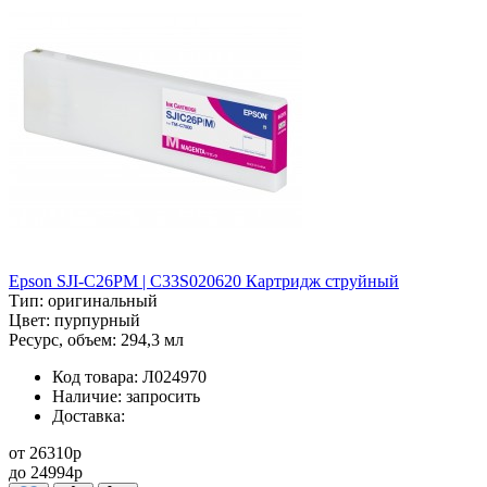
Epson SJI-C26PM | C33S020620 Картридж струйный
Тип:
оригинальный
Цвет:
пурпурный
Ресурс, объем:
294,3 мл
Код товара:
Л024970
Наличие:
запросить
Доставка:
от
26310
p
до
24994
p