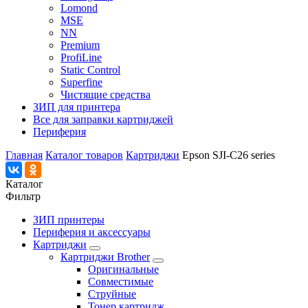
Lomond
MSE
NN
Premium
ProfiLine
Static Control
Superfine
Чистящие средства
ЗИП для принтера
Все для заправки картриджей
Периферия
Главная
Каталог товаров
Картриджи
Epson SJI-C26 series
Каталог
Фильтр
ЗИП принтеры
Периферия и аксессуары
Картриджи
Картриджи Brother
Оригинальные
Совместимые
Струйные
Тонер картридж