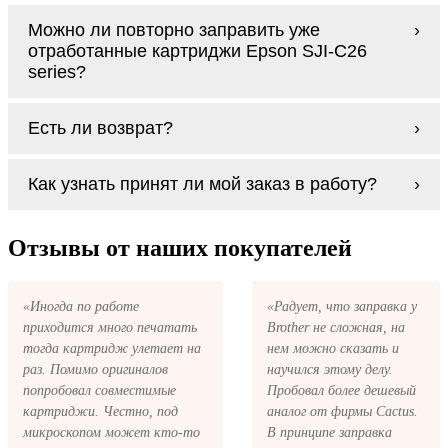
Оплачиваются картриджи Epson SJI-C26
Мы гарантируем цельность упаковки, когда
Можно ли повторно заправить уже
series наличными курьеру при получении
доставляем Вам картриджи Epson SJI-C26
отработанные картриджи Epson SJI-C26
заказа.
series
series?
Заправка возможна. С
аналогами
этот
Есть ли возврат?
процесс проще, в случае с оригиналами
будет лучше обратиться к профессионалам.
Если картриджи Epson SJI-C26 series по
В любом случае вы можете заправить
Как узнать принят ли мой заказ в работу?
какой-то причине вам не подошли, мы при
картриджи Epson SJI-C26 series. У нас
первом же обращении, в кратчайшие сроки
можно купить все необходимое для
вернём ваши деньги.
После размещения заказа на картриджи
заправки картриджей любой марки и для
Epson SJI-C26 series на указанную вами
Отзывы от наших покупателей
любых моделей принтеров.
электронную почту придёт письмо с копией
заказа. Это значит, что заказ получен и мы
позвоним вам так быстро, как это возможно,
«Иногда по работе
«Радует, что заправка у
чтобы оформить доставку. Если вы не
приходится много печатать
Brother не сложная, на
получили письмо с копией заказа,
пожалуйста, свяжитесь с нами через сервис
тогда картридж улетает на
нем можно сказать и
обратная связь, или позвоните.
раз. Помимо оригиналов
научился этому делу.
попробовал совместимые
Пробовал более дешевый
картриджи. Честно, под
аналог от фирмы Cactus.
микроскопом может кто-то
В принципе заправка