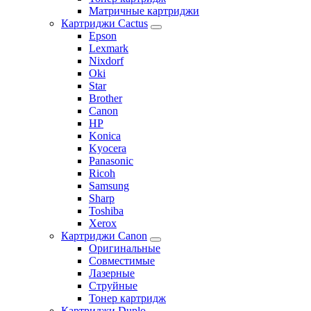
Матричные картриджи
Картриджи Cactus
Epson
Lexmark
Nixdorf
Oki
Star
Brother
Canon
HP
Konica
Kyocera
Panasonic
Ricoh
Samsung
Sharp
Toshiba
Xerox
Картриджи Canon
Оригинальные
Совместимые
Лазерные
Струйные
Тонер картридж
Картриджи Duplo