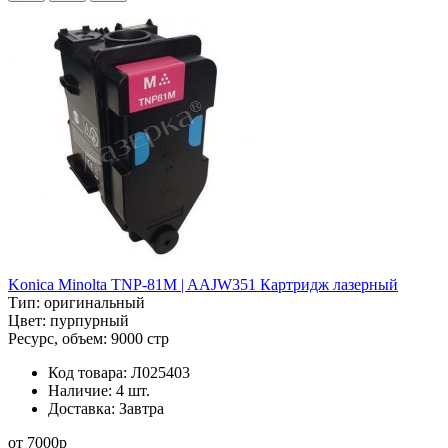
Konica Minolta TNP-81M | AAJW351 Картридж лазерный
Тип:
оригинальный
Цвет:
пурпурный
Ресурс, объем:
9000 стр
Код товара:
Л025403
Наличие:
4 шт.
Доставка:
Завтра
от
7000
p