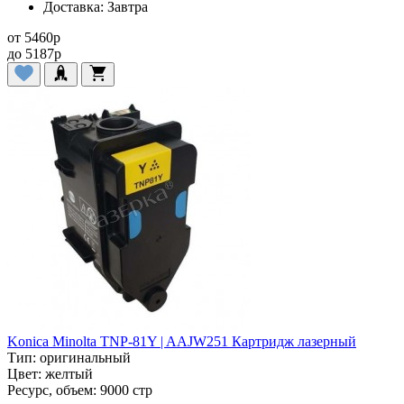
Доставка:
Завтра
от
5460
p
до
5187
p
Konica Minolta TNP-81Y | AAJW251 Картридж лазерный
Тип:
оригинальный
Цвет:
желтый
Ресурс, объем:
9000 стр