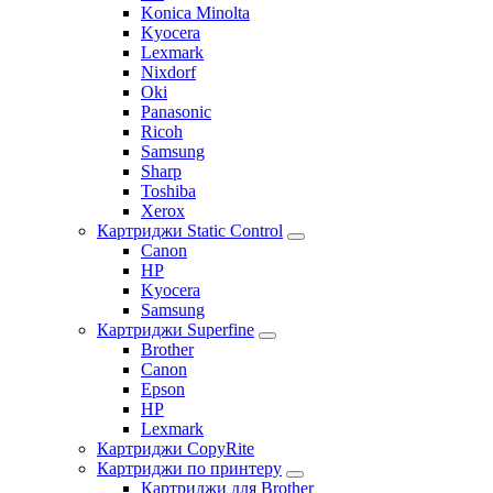
Konica Minolta
Kyocera
Lexmark
Nixdorf
Oki
Panasonic
Ricoh
Samsung
Sharp
Toshiba
Xerox
Картриджи Static Control
Canon
HP
Kyocera
Samsung
Картриджи Superfine
Brother
Canon
Epson
HP
Lexmark
Картриджи CopyRite
Картриджи по принтеру
Картриджи для Brother