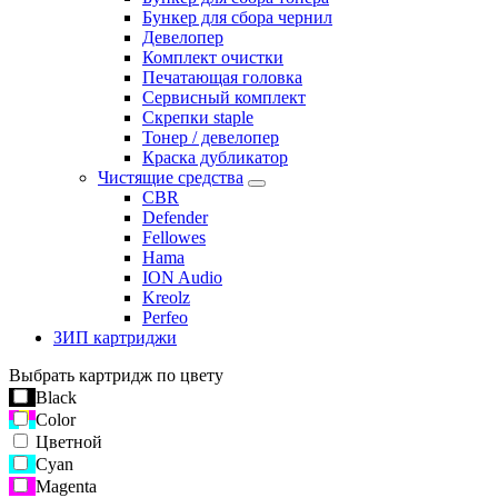
Бункер для сбора чернил
Девелопер
Комплект очистки
Печатающая головка
Сервисный комплект
Скрепки staple
Тонер / девелопер
Краска дубликатор
Чистящие средства
CBR
Defender
Fellowes
Hama
ION Audio
Kreolz
Perfeo
ЗИП картриджи
Выбрать картридж по цвету
Black
Color
Цветной
Cyan
Magenta