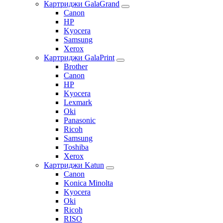
Картриджи GalaGrand
Canon
HP
Kyocera
Samsung
Xerox
Картриджи GalaPrint
Brother
Canon
HP
Kyocera
Lexmark
Oki
Panasonic
Ricoh
Samsung
Toshiba
Xerox
Картриджи Katun
Canon
Konica Minolta
Kyocera
Oki
Ricoh
RISO