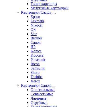
Тонер картридж
Матричные картриджи
Картриджи Cactus
Epson
Lexmark
Nixdorf
Oki
Star
Brother
Canon
HP
Konica
Kyocera
Panasonic
Ricoh
Samsung
Sharp
Toshiba
Xerox
Картриджи Canon
Оригинальные
Совместимые
Лазерные
Струйные
Тонер картридж