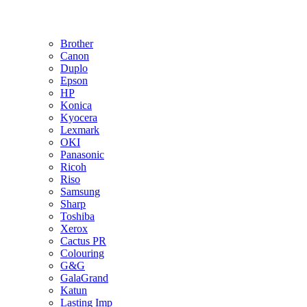
Brother
Canon
Duplo
Epson
HP
Konica
Kyocera
Lexmark
OKI
Panasonic
Ricoh
Riso
Samsung
Sharp
Toshiba
Xerox
Cactus PR
Colouring
G&G
GalaGrand
Katun
Lasting Imp