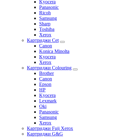
Kyocera
Panasonic
Ricoh
Samsung
Sharp
Toshiba
Xerox
Картриджи Cet
Canon
Konica Minolta
Kyocera
Xerox
Картриджи Colouring
Brother
Canon
Epson
HP
Kyocera
Lexmark
Oki
Panasonic
Samsung
Xerox
Картриджи Fuji Xerox
Картриджи G&G