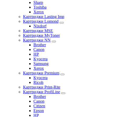
Sharp
Toshiba
Xerox
Картриджи Lasting Imp
Картриджи Lomond
Nixdorf
Картриджи MSE
Картриджи MyToner
Картриджи NN
Brother
Canon
HP
Kyocera
Samsung
Xerox
Картриджи Premium
Kyocera
Ricoh
Картриджи Print-Rite
Картриджи ProfiLine
Brother
Canon
Citizen
Epson
HP