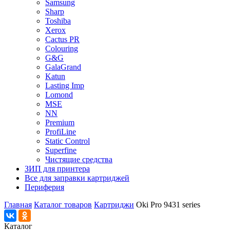
Samsung
Sharp
Toshiba
Xerox
Cactus PR
Colouring
G&G
GalaGrand
Katun
Lasting Imp
Lomond
MSE
NN
Premium
ProfiLine
Static Control
Superfine
Чистящие средства
ЗИП для принтера
Все для заправки картриджей
Периферия
Главная
Каталог товаров
Картриджи
Oki Pro 9431 series
Каталог