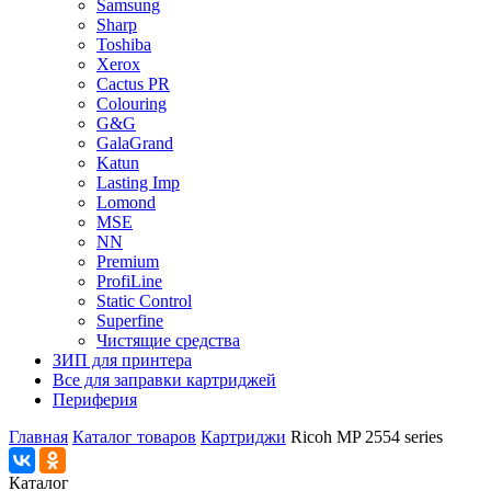
Samsung
Sharp
Toshiba
Xerox
Cactus PR
Colouring
G&G
GalaGrand
Katun
Lasting Imp
Lomond
MSE
NN
Premium
ProfiLine
Static Control
Superfine
Чистящие средства
ЗИП для принтера
Все для заправки картриджей
Периферия
Главная
Каталог товаров
Картриджи
Ricoh MP 2554 series
Каталог