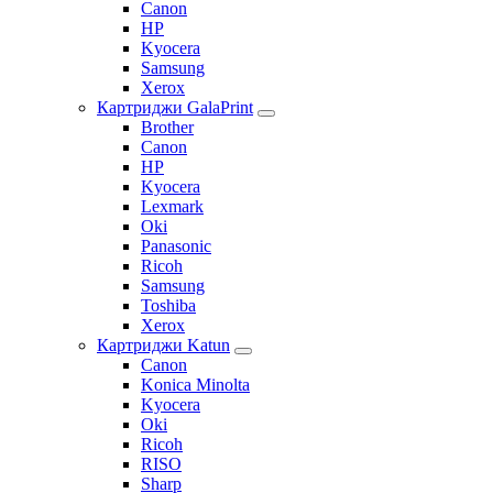
Canon
HP
Kyocera
Samsung
Xerox
Картриджи GalaPrint
Brother
Canon
HP
Kyocera
Lexmark
Oki
Panasonic
Ricoh
Samsung
Toshiba
Xerox
Картриджи Katun
Canon
Konica Minolta
Kyocera
Oki
Ricoh
RISO
Sharp