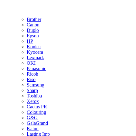
Brother
Canon
Duplo
Epson
HP
Konica
Kyocera
Lexmark
OKI
Panasonic
Ricoh
Riso
Samsung
Sharp
Toshiba
Xerox
Cactus PR
Colouring
G&G
GalaGrand
Katun
Lasting Imp