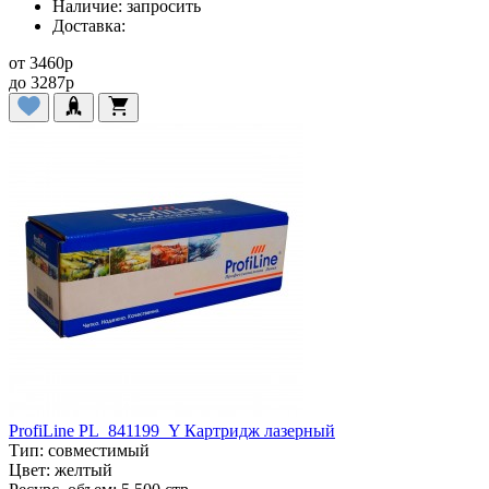
Наличие:
запросить
Доставка:
от
3460
p
до
3287
p
ProfiLine PL_841199_Y Картридж лазерный
Тип:
совместимый
Цвет:
желтый