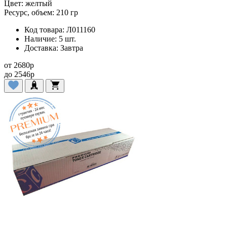
Цвет:
желтый
Ресурс, объем:
210 гр
Код товара:
Л011160
Наличие:
5 шт.
Доставка:
Завтра
от
2680
p
до
2546
p