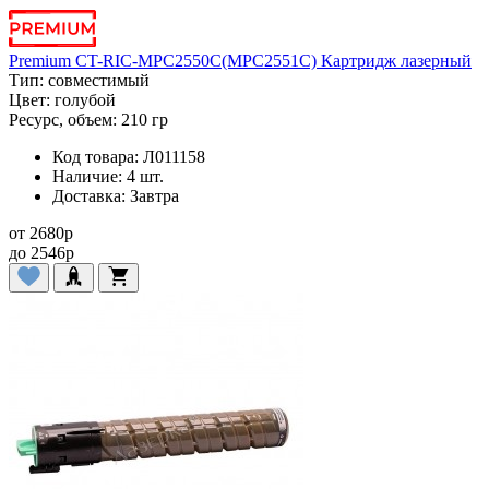
Premium CT-RIC-MPC2550C(MPC2551C) Картридж лазерный
Тип:
совместимый
Цвет:
голубой
Ресурс, объем:
210 гр
Код товара:
Л011158
Наличие:
4 шт.
Доставка:
Завтра
от
2680
p
до
2546
p