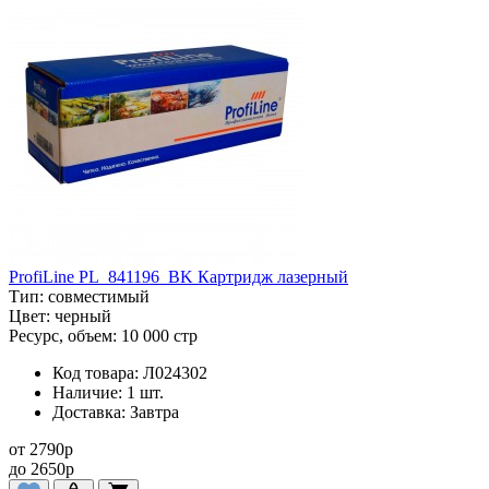
ProfiLine PL_841196_BK Картридж лазерный
Тип:
совместимый
Цвет:
черный
Ресурс, объем:
10 000 стр
Код товара:
Л024302
Наличие:
1 шт.
Доставка:
Завтра
от
2790
p
до
2650
p