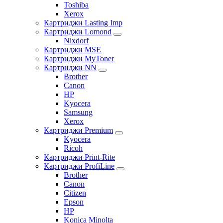
Toshiba
Xerox
Картриджи Lasting Imp
Картриджи Lomond
Nixdorf
Картриджи MSE
Картриджи MyToner
Картриджи NN
Brother
Canon
HP
Kyocera
Samsung
Xerox
Картриджи Premium
Kyocera
Ricoh
Картриджи Print-Rite
Картриджи ProfiLine
Brother
Canon
Citizen
Epson
HP
Konica Minolta