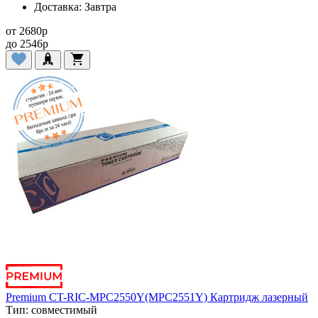
Доставка:
Завтра
от
2680
p
до
2546
p
Premium CT-RIC-MPC2550Y(MPC2551Y) Картридж лазерный
Тип:
совместимый