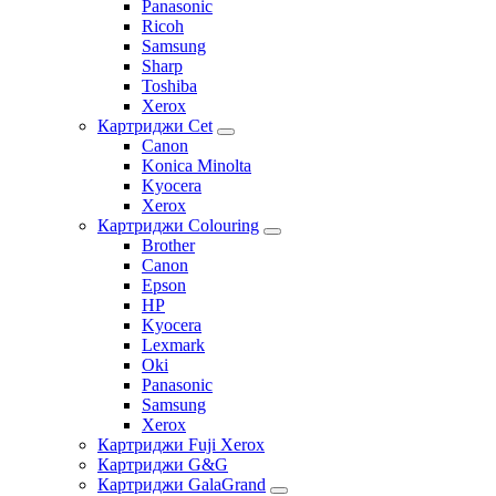
Panasonic
Ricoh
Samsung
Sharp
Toshiba
Xerox
Картриджи Cet
Canon
Konica Minolta
Kyocera
Xerox
Картриджи Colouring
Brother
Canon
Epson
HP
Kyocera
Lexmark
Oki
Panasonic
Samsung
Xerox
Картриджи Fuji Xerox
Картриджи G&G
Картриджи GalaGrand