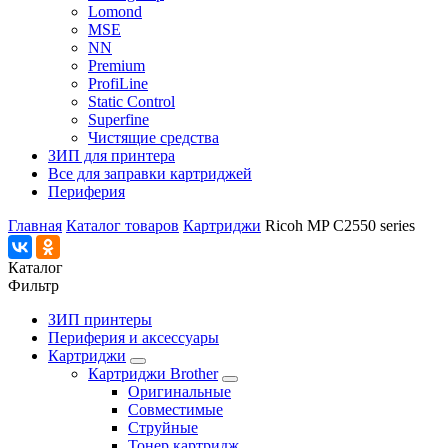
Lomond
MSE
NN
Premium
ProfiLine
Static Control
Superfine
Чистящие средства
ЗИП для принтера
Все для заправки картриджей
Периферия
Главная
Каталог товаров
Картриджи
Ricoh MP C2550 series
Каталог
Фильтр
ЗИП принтеры
Периферия и аксессуары
Картриджи
Картриджи Brother
Оригинальные
Совместимые
Струйные
Тонер картридж