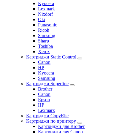
Kyocera
Lexmark
Nixdorf
Oki
Panasonic
Ricoh
Samsung
Sharp
Toshiba
Xerox
Картриджи Static Control
Canon
HP
Kyocera
Samsung
Картриджи Superfine
Brother
Canon
Epson
HP
Lexmark
Картриджи CopyRite
Картриджи по принтеру
Картриджи для Brother
Картриджи для Canon