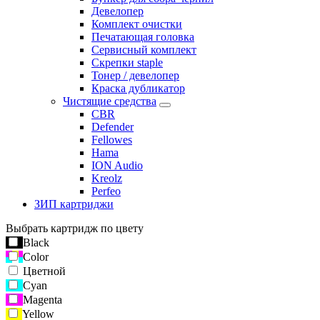
Девелопер
Комплект очистки
Печатающая головка
Сервисный комплект
Скрепки staple
Тонер / девелопер
Краска дубликатор
Чистящие средства
CBR
Defender
Fellowes
Hama
ION Audio
Kreolz
Perfeo
ЗИП картриджи
Выбрать картридж по цвету
Black
Color
Цветной
Cyan
Magenta
Yellow