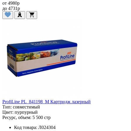
от
4980
p
до
4731
p
ProfiLine PL_841198_M Картридж лазерный
Тип:
совместимый
Цвет:
пурпурный
Ресурс, объем:
5 500 стр
Код товара:
Л024304