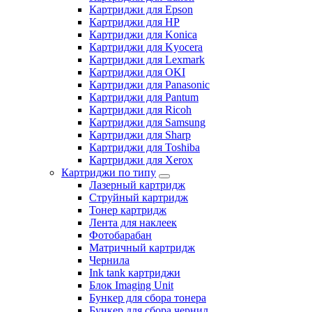
Картриджи для Epson
Картриджи для HP
Картриджи для Konica
Картриджи для Kyocera
Картриджи для Lexmark
Картриджи для OKI
Картриджи для Panasonic
Картриджи для Pantum
Картриджи для Ricoh
Картриджи для Samsung
Картриджи для Sharp
Картриджи для Toshiba
Картриджи для Xerox
Картриджи по типу
Лазерный картридж
Струйный картридж
Тонер картридж
Лента для наклеек
Фотобарабан
Матричный картридж
Чернила
Ink tank картриджи
Блок Imaging Unit
Бункер для сбора тонера
Бункер для сбора чернил