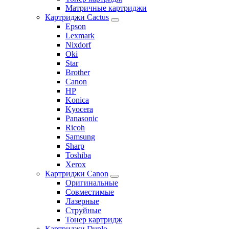
Матричные картриджи
Картриджи Cactus
Epson
Lexmark
Nixdorf
Oki
Star
Brother
Canon
HP
Konica
Kyocera
Panasonic
Ricoh
Samsung
Sharp
Toshiba
Xerox
Картриджи Canon
Оригинальные
Совместимые
Лазерные
Струйные
Тонер картридж
Картриджи Duplo