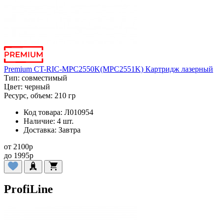
Premium CT-RIC-MPC2550K(MPC2551K) Картридж лазерный
Тип:
совместимый
Цвет:
черный
Ресурс, объем:
210 гр
Код товара:
Л010954
Наличие:
4 шт.
Доставка:
Завтра
от
2100
p
до
1995
p
ProfiLine