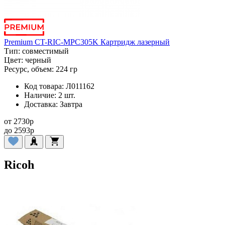
Premium CT-RIC-MPC305K Картридж лазерный
Тип:
совместимый
Цвет:
черный
Ресурс, объем:
224 гр
Код товара:
Л011162
Наличие:
2 шт.
Доставка:
Завтра
от
2730
p
до
2593
p
Ricoh