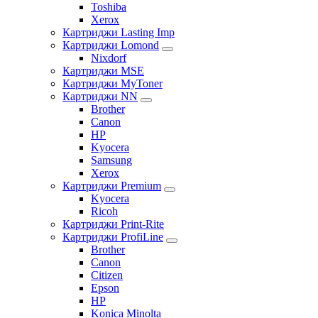
Toshiba
Xerox
Картриджи Lasting Imp
Картриджи Lomond
Nixdorf
Картриджи MSE
Картриджи MyToner
Картриджи NN
Brother
Canon
HP
Kyocera
Samsung
Xerox
Картриджи Premium
Kyocera
Ricoh
Картриджи Print-Rite
Картриджи ProfiLine
Brother
Canon
Citizen
Epson
HP
Konica Minolta