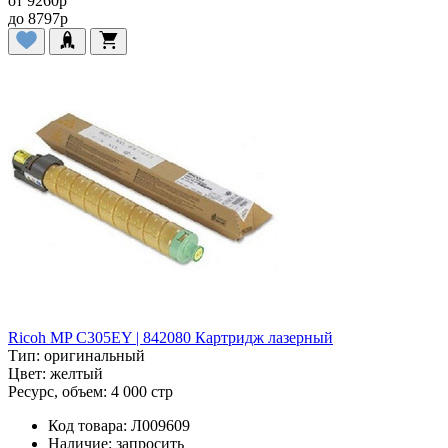
от
9260
p
до
8797
p
Ricoh MP C305EY | 842080 Картридж лазерный
Тип:
оригинальный
Цвет:
желтый
Ресурс, объем:
4 000 стр
Код товара:
Л009609
Наличие:
запросить