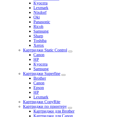
Kyocera
Lexmark
Nixdorf
Oki
Panasonic
Ricoh
Samsung
Sharp
Toshiba
Xerox
Картриджи Static Control
Canon
HP
Kyocera
Samsung
Картриджи Superfine
Brother
Canon
Epson
HP
Lexmark
Картриджи CopyRite
Картриджи по принтеру
Картриджи для Brother
Картриджи для Canon