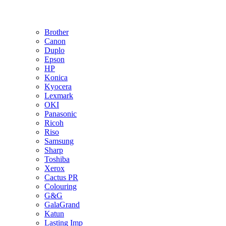
Brother
Canon
Duplo
Epson
HP
Konica
Kyocera
Lexmark
OKI
Panasonic
Ricoh
Riso
Samsung
Sharp
Toshiba
Xerox
Cactus PR
Colouring
G&G
GalaGrand
Katun
Lasting Imp