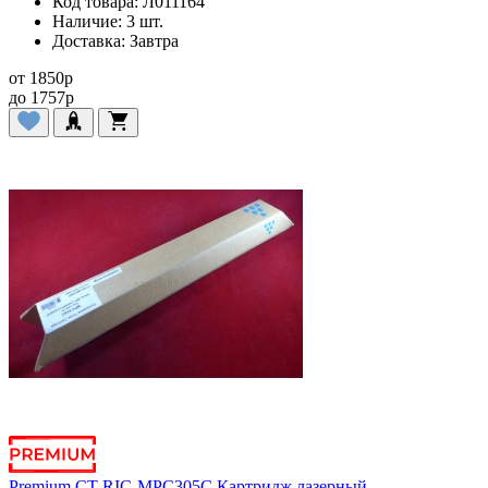
Код товара:
Л011164
Наличие:
3 шт.
Доставка:
Завтра
от
1850
p
до
1757
p
Premium CT-RIC-MPC305C Картридж лазерный