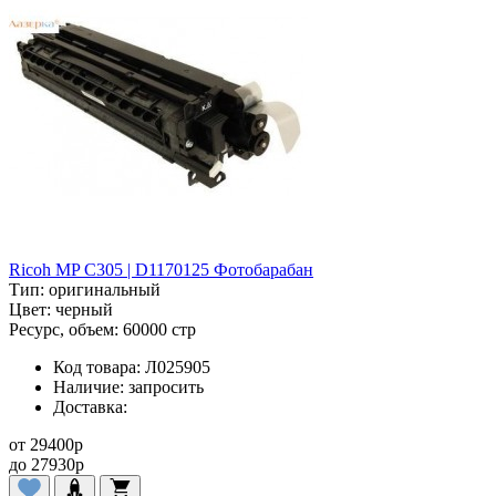
Ricoh MP C305 | D1170125 Фотобарабан
Тип:
оригинальный
Цвет:
черный
Ресурс, объем:
60000 стр
Код товара:
Л025905
Наличие:
запросить
Доставка:
от
29400
p
до
27930
p