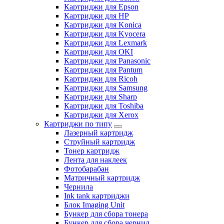
Картриджи для Epson
Картриджи для HP
Картриджи для Konica
Картриджи для Kyocera
Картриджи для Lexmark
Картриджи для OKI
Картриджи для Panasonic
Картриджи для Pantum
Картриджи для Ricoh
Картриджи для Samsung
Картриджи для Sharp
Картриджи для Toshiba
Картриджи для Xerox
Картриджи по типу
Лазерный картридж
Струйный картридж
Тонер картридж
Лента для наклеек
Фотобарабан
Матричный картридж
Чернила
Ink tank картриджи
Блок Imaging Unit
Бункер для сбора тонера
Бункер для сбора чернил