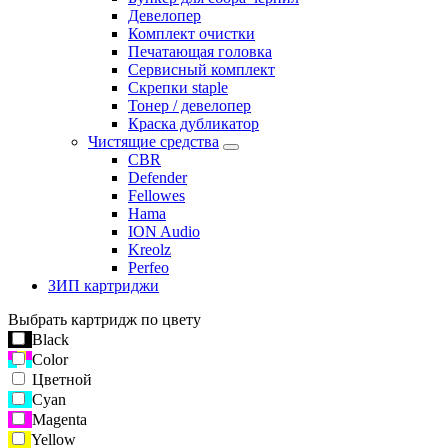
Девелопер
Комплект очистки
Печатающая головка
Сервисный комплект
Скрепки staple
Тонер / девелопер
Краска дубликатор
Чистящие средства
CBR
Defender
Fellowes
Hama
ION Audio
Kreolz
Perfeo
ЗИП картриджи
Выбрать картридж по цвету
Black
Color
Цветной
Cyan
Magenta
Yellow