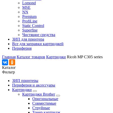
Lomond
MSE
NN
Premium
ProfiLine
Static Control
Superfine
Чистящие средства
ЗИП для принтера
Все для заправки картриджей
Периферия
Главная
Каталог товаров
Картриджи
Ricoh MP C305 series
Каталог
Фильтр
ЗИП принтеры
Периферия и аксессуары
Картриджи
Картриджи Brother
Оригинальные
Совместимые
Струйные
Тонер картридж