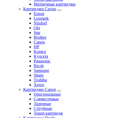
Матричные картриджи
Картриджи Cactus
Epson
Lexmark
Nixdorf
Oki
Star
Brother
Canon
HP
Konica
Kyocera
Panasonic
Ricoh
Samsung
Sharp
Toshiba
Xerox
Картриджи Canon
Оригинальные
Совместимые
Лазерные
Струйные
Тонер картридж
Картриджи Duplo