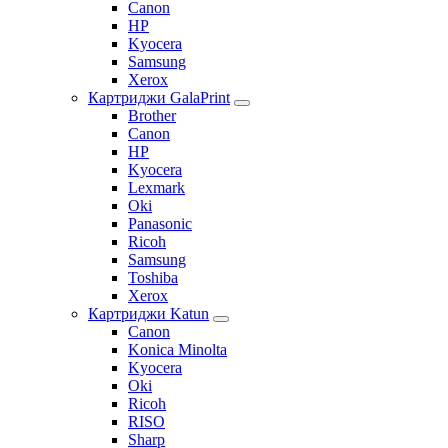
Canon
HP
Kyocera
Samsung
Xerox
Картриджи GalaPrint
Brother
Canon
HP
Kyocera
Lexmark
Oki
Panasonic
Ricoh
Samsung
Toshiba
Xerox
Картриджи Katun
Canon
Konica Minolta
Kyocera
Oki
Ricoh
RISO
Sharp