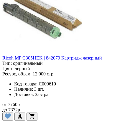
Ricoh MP C305HEK | 842079 Картридж лазерный
Тип:
оригинальный
Цвет:
черный
Ресурс, объем:
12 000 стр
Код товара:
Л009610
Наличие:
3 шт.
Доставка:
Завтра
от
7760
p
до
7372
p