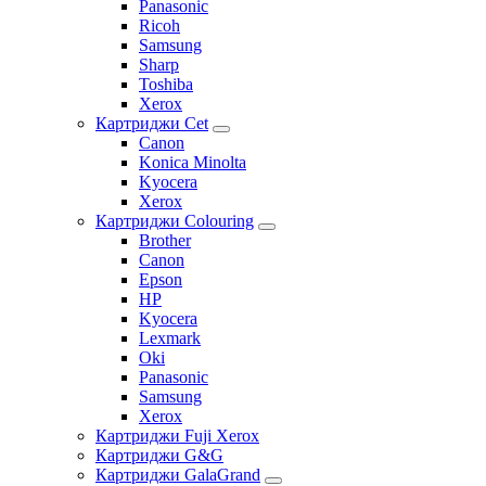
Panasonic
Ricoh
Samsung
Sharp
Toshiba
Xerox
Картриджи Cet
Canon
Konica Minolta
Kyocera
Xerox
Картриджи Colouring
Brother
Canon
Epson
HP
Kyocera
Lexmark
Oki
Panasonic
Samsung
Xerox
Картриджи Fuji Xerox
Картриджи G&G
Картриджи GalaGrand