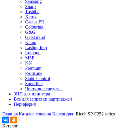
Samsung
Sharp
Toshiba
Xerox
Cactus PR
Colouring
G&G
GalaGrand
Katun
Lasting Imp
Lomond
MSE
NN
Premium
ProfiLine
Static Control
Superfine
Чистящие средства
ЗИП для принтера
Все для заправки картриджей
Периферия
Главная
Каталог товаров
Картриджи
Ricoh SP C352 series
Каталог