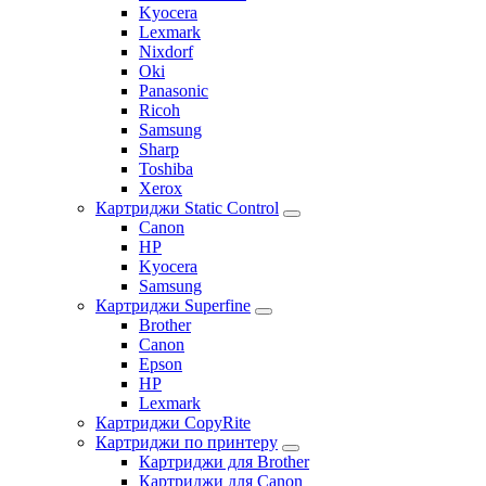
Kyocera
Lexmark
Nixdorf
Oki
Panasonic
Ricoh
Samsung
Sharp
Toshiba
Xerox
Картриджи Static Control
Canon
HP
Kyocera
Samsung
Картриджи Superfine
Brother
Canon
Epson
HP
Lexmark
Картриджи CopyRite
Картриджи по принтеру
Картриджи для Brother
Картриджи для Canon