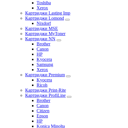
Toshiba
Xerox
Картриджи Lasting Imp
Картриджи Lomond
Nixdorf
Картриджи MSE
Картриджи MyToner
Картриджи NN
Brother
Canon
HP
Kyocera
Samsung
Xerox
Картриджи Premium
Kyocera
Ricoh
Картриджи Print-Rite
Картриджи ProfiLine
Brother
Canon
Citizen
Epson
HP
Konica Minolta