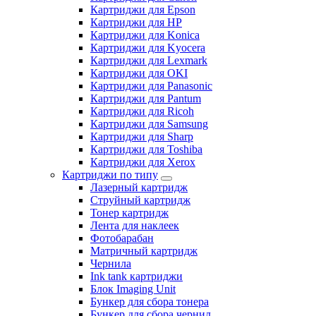
Картриджи для Epson
Картриджи для HP
Картриджи для Konica
Картриджи для Kyocera
Картриджи для Lexmark
Картриджи для OKI
Картриджи для Panasonic
Картриджи для Pantum
Картриджи для Ricoh
Картриджи для Samsung
Картриджи для Sharp
Картриджи для Toshiba
Картриджи для Xerox
Картриджи по типу
Лазерный картридж
Струйный картридж
Тонер картридж
Лента для наклеек
Фотобарабан
Матричный картридж
Чернила
Ink tank картриджи
Блок Imaging Unit
Бункер для сбора тонера
Бункер для сбора чернил