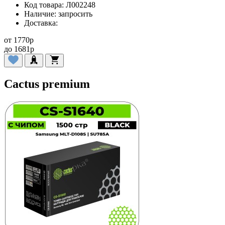
Код товара:
Л002248
Наличие:
запросить
Доставка:
от
1770
p
до
1681
p
Cactus premium