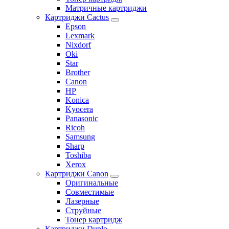
Матричные картриджи
Картриджи Cactus
Epson
Lexmark
Nixdorf
Oki
Star
Brother
Canon
HP
Konica
Kyocera
Panasonic
Ricoh
Samsung
Sharp
Toshiba
Xerox
Картриджи Canon
Оригинальные
Совместимые
Лазерные
Струйные
Тонер картридж
Картриджи Duplo