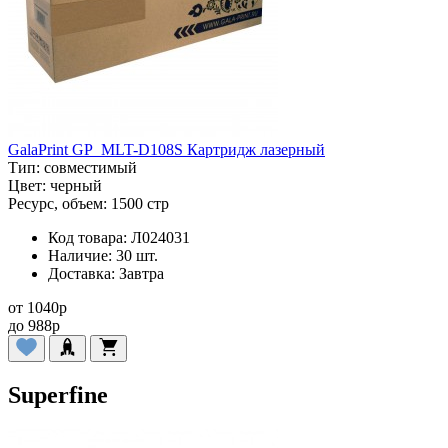
GalaPrint GP_MLT-D108S Картридж лазерный
Тип:
совместимый
Цвет:
черный
Ресурс, объем:
1500 стр
Код товара:
Л024031
Наличие:
30 шт.
Доставка:
Завтра
от
1040
p
до
988
p
Superfine