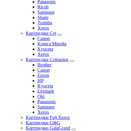
Panasonic
Ricoh
Samsung
Sharp
Toshiba
Xerox
Картриджи Cet
Canon
Konica Minolta
Kyocera
Xerox
Картриджи Colouring
Brother
Canon
Epson
HP
Kyocera
Lexmark
Oki
Panasonic
Samsung
Xerox
Картриджи Fuji Xerox
Картриджи G&G
Картриджи GalaGrand