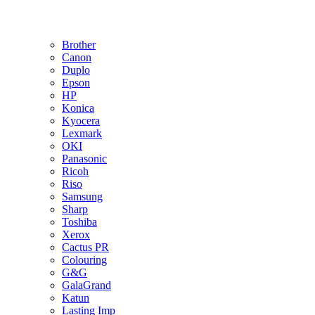
Brother
Canon
Duplo
Epson
HP
Konica
Kyocera
Lexmark
OKI
Panasonic
Ricoh
Riso
Samsung
Sharp
Toshiba
Xerox
Cactus PR
Colouring
G&G
GalaGrand
Katun
Lasting Imp