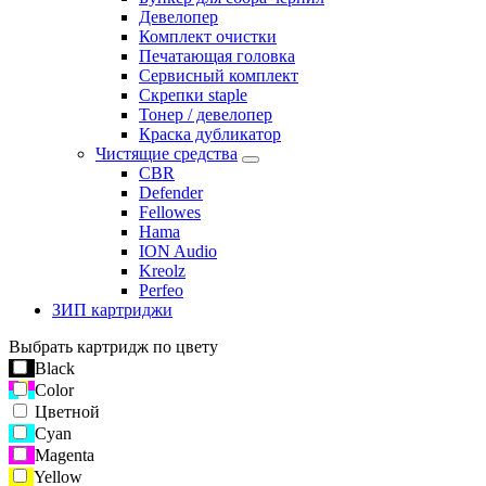
Девелопер
Комплект очистки
Печатающая головка
Сервисный комплект
Скрепки staple
Тонер / девелопер
Краска дубликатор
Чистящие средства
CBR
Defender
Fellowes
Hama
ION Audio
Kreolz
Perfeo
ЗИП картриджи
Выбрать картридж по цвету
Black
Color
Цветной
Cyan
Magenta
Yellow