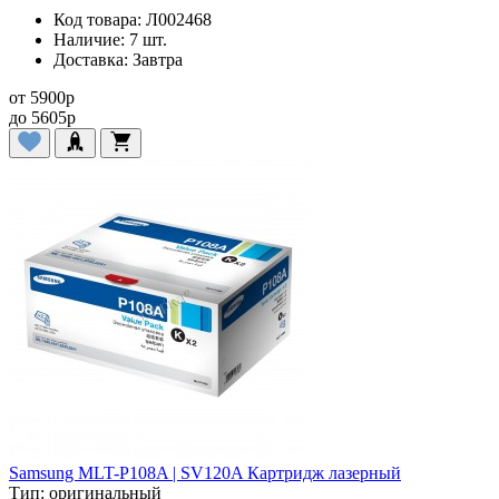
Код товара:
Л002468
Наличие:
7 шт.
Доставка:
Завтра
от
5900
p
до
5605
p
Samsung MLT-P108A | SV120A Картридж лазерный
Тип:
оригинальный