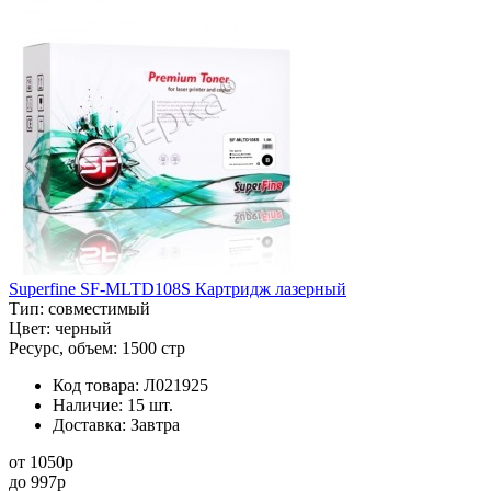
Superfine SF-MLTD108S Картридж лазерный
Тип:
совместимый
Цвет:
черный
Ресурс, объем:
1500 стр
Код товара:
Л021925
Наличие:
15 шт.
Доставка:
Завтра
от
1050
p
до
997
p