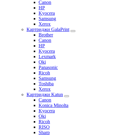
Canon
HP
Kyocera
Samsung
Xerox
Картриджи GalaPrint
Brother
Canon
HP
Kyocera
Lexmark
Oki
Panasonic
Ricoh
Samsung
Toshiba
Xerox
Картриджи Katun
Canon
Konica Minolta
Kyocera
Oki
Ricoh
RISO
Sharp