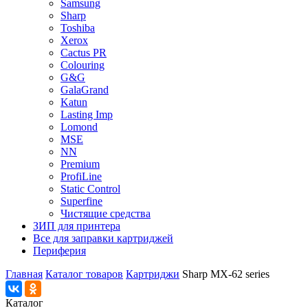
Samsung
Sharp
Toshiba
Xerox
Cactus PR
Colouring
G&G
GalaGrand
Katun
Lasting Imp
Lomond
MSE
NN
Premium
ProfiLine
Static Control
Superfine
Чистящие средства
ЗИП для принтера
Все для заправки картриджей
Периферия
Главная
Каталог товаров
Картриджи
Sharp MX-62 series
Каталог