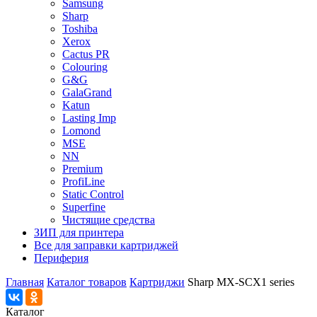
Samsung
Sharp
Toshiba
Xerox
Cactus PR
Colouring
G&G
GalaGrand
Katun
Lasting Imp
Lomond
MSE
NN
Premium
ProfiLine
Static Control
Superfine
Чистящие средства
ЗИП для принтера
Все для заправки картриджей
Периферия
Главная
Каталог товаров
Картриджи
Sharp MX-SCX1 series
Каталог