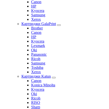
Canon
HP
Kyocera
Samsung
Xerox
Картриджи GalaPrint
Brother
Canon
HP
Kyocera
Lexmark
Oki
Panasonic
Ricoh
Samsung
Toshiba
Xerox
Картриджи Katun
Canon
Konica Minolta
Kyocera
Oki
Ricoh
RISO
Sharp