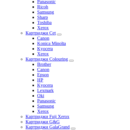
Panasonic
Ricoh
Samsung
Sharp
Toshiba
Xerox
Картриджи Cet
Canon
Konica Minolta
Kyocera
Xerox
Картриджи Colouring
Brother
Canon
Epson
HP
Kyocera
Lexmark
Oki
Panasonic
Samsung
Xerox
Картриджи Fuji Xerox
Картриджи G&G
Картриджи GalaGrand