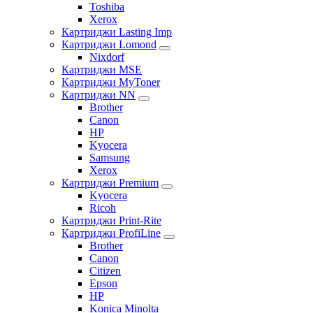
Toshiba
Xerox
Картриджи Lasting Imp
Картриджи Lomond
Nixdorf
Картриджи MSE
Картриджи MyToner
Картриджи NN
Brother
Canon
HP
Kyocera
Samsung
Xerox
Картриджи Premium
Kyocera
Ricoh
Картриджи Print-Rite
Картриджи ProfiLine
Brother
Canon
Citizen
Epson
HP
Konica Minolta