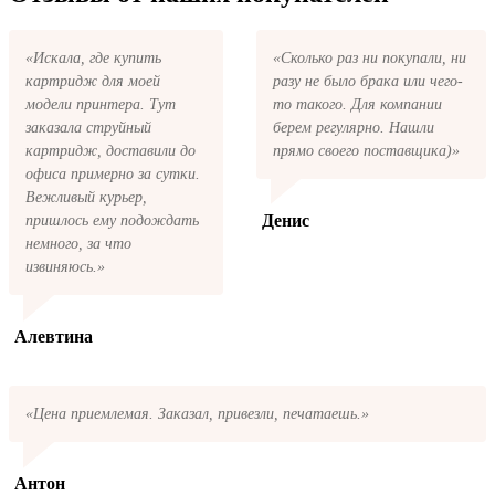
электронную почту придёт письмо с копией
заказа. Это значит, что заказ получен и мы
позвоним вам так быстро, как это возможно,
«Искала, где купить
«Сколько раз ни покупали, ни
чтобы оформить доставку. Если вы не
картридж для моей
разу не было брака или чего-
получили письмо с копией заказа,
пожалуйста, свяжитесь с нами через сервис
модели принтера. Тут
то такого. Для компании
обратная связь, или позвоните.
заказала струйный
берем регулярно. Нашли
картридж, доставили до
прямо своего поставщика)»
офиса примерно за сутки.
Вежливый курьер,
Денис
пришлось ему подождать
немного, за что
извиняюсь.»
Алевтина
«Цена приемлемая. Заказал, привезли, печатаешь.»
Антон