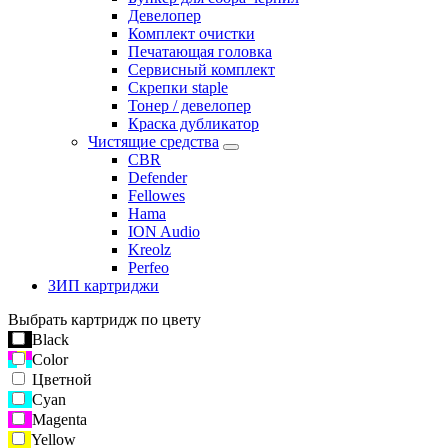
Девелопер
Комплект очистки
Печатающая головка
Сервисный комплект
Скрепки staple
Тонер / девелопер
Краска дубликатор
Чистящие средства
CBR
Defender
Fellowes
Hama
ION Audio
Kreolz
Perfeo
ЗИП картриджи
Выбрать картридж по цвету
Black
Color
Цветной
Cyan
Magenta
Yellow