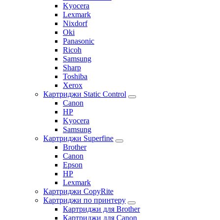
Kyocera
Lexmark
Nixdorf
Oki
Panasonic
Ricoh
Samsung
Sharp
Toshiba
Xerox
Картриджи Static Control
Canon
HP
Kyocera
Samsung
Картриджи Superfine
Brother
Canon
Epson
HP
Lexmark
Картриджи CopyRite
Картриджи по принтеру
Картриджи для Brother
Картриджи для Canon