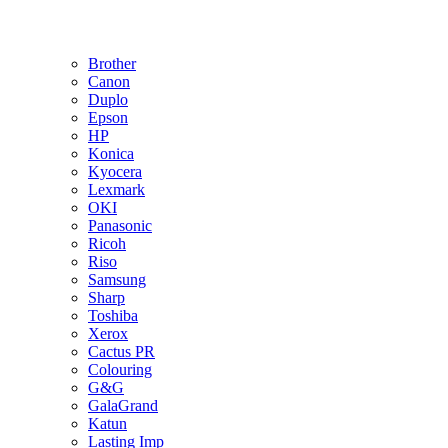
Brother
Canon
Duplo
Epson
HP
Konica
Kyocera
Lexmark
OKI
Panasonic
Ricoh
Riso
Samsung
Sharp
Toshiba
Xerox
Cactus PR
Colouring
G&G
GalaGrand
Katun
Lasting Imp