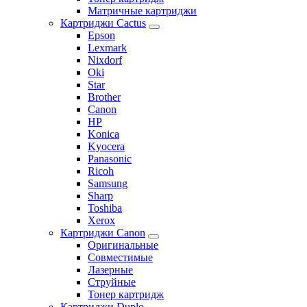
Матричные картриджи
Картриджи Cactus
Epson
Lexmark
Nixdorf
Oki
Star
Brother
Canon
HP
Konica
Kyocera
Panasonic
Ricoh
Samsung
Sharp
Toshiba
Xerox
Картриджи Canon
Оригинальные
Совместимые
Лазерные
Струйные
Тонер картридж
Картриджи Duplo