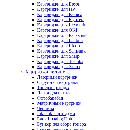
Картриджи для Epson
Картриджи для HP
Картриджи для Konica
Картриджи для Kyocera
Картриджи для Lexmark
Картриджи для OKI
Картриджи для Panasonic
Картриджи для Pantum
Картриджи для Ricoh
Картриджи для Samsung
Картриджи для Sharp
Картриджи для Toshiba
Картриджи для Xerox
Картриджи по типу
Лазерный картридж
Струйный картридж
Тонер картридж
Лента для наклеек
Фотобарабан
Матричный картридж
Чернила
Ink tank картриджи
Блок Imaging Unit
Бункер для сбора тонера
Бункер для сбора чернил