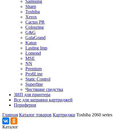
Samsung
Sharp
Toshiba
Xerox
Cactus PR
Colouring
G&G
GalaGrand
Katun
Lasting Imp
Lomond
MSE
NN
Premium
ProfiLine
Static Control
Superfine
Чистящие средства
ЗИП для принтера
Все для заправки картриджей
Периферия
Главная
Каталог товаров
Картриджи
Toshiba 2060 series
Каталог