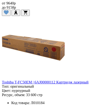
от
9640
p
до
9158
p
Toshiba T-FC50EM | 6AJ00000112 Картридж лазерный
Тип:
оригинальный
Цвет:
пурпурный
Ресурс, объем:
33 600 стр
Код товара:
Л010184