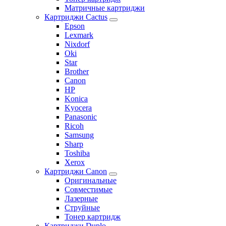
Матричные картриджи
Картриджи Cactus
Epson
Lexmark
Nixdorf
Oki
Star
Brother
Canon
HP
Konica
Kyocera
Panasonic
Ricoh
Samsung
Sharp
Toshiba
Xerox
Картриджи Canon
Оригинальные
Совместимые
Лазерные
Струйные
Тонер картридж
Картриджи Duplo