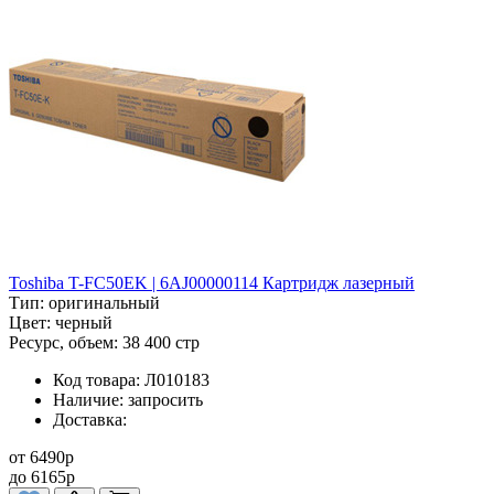
Toshiba T-FC50EK | 6AJ00000114 Картридж лазерный
Тип:
оригинальный
Цвет:
черный
Ресурс, объем:
38 400 стр
Код товара:
Л010183
Наличие:
запросить
Доставка:
от
6490
p
до
6165
p