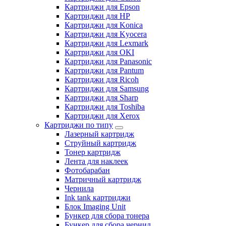
Картриджи для Epson
Картриджи для HP
Картриджи для Konica
Картриджи для Kyocera
Картриджи для Lexmark
Картриджи для OKI
Картриджи для Panasonic
Картриджи для Pantum
Картриджи для Ricoh
Картриджи для Samsung
Картриджи для Sharp
Картриджи для Toshiba
Картриджи для Xerox
Картриджи по типу
Лазерный картридж
Струйный картридж
Тонер картридж
Лента для наклеек
Фотобарабан
Матричный картридж
Чернила
Ink tank картриджи
Блок Imaging Unit
Бункер для сбора тонера
Бункер для сбора чернил