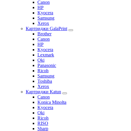
Canon
HP
Kyocera
Samsung
Xerox
Картриджи GalaPrint
Brother
Canon
HP
Kyocera
Lexmark
Oki
Panasonic
Ricoh
Samsung
Toshiba
Xerox
Картриджи Katun
Canon
Konica Minolta
Kyocera
Oki
Ricoh
RISO
Sharp