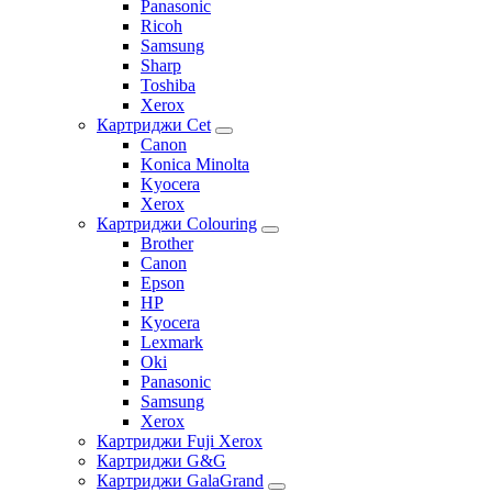
Panasonic
Ricoh
Samsung
Sharp
Toshiba
Xerox
Картриджи Cet
Canon
Konica Minolta
Kyocera
Xerox
Картриджи Colouring
Brother
Canon
Epson
HP
Kyocera
Lexmark
Oki
Panasonic
Samsung
Xerox
Картриджи Fuji Xerox
Картриджи G&G
Картриджи GalaGrand