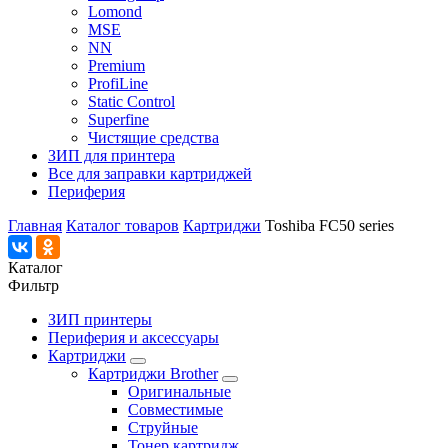
Lomond
MSE
NN
Premium
ProfiLine
Static Control
Superfine
Чистящие средства
ЗИП для принтера
Все для заправки картриджей
Периферия
Главная
Каталог товаров
Картриджи
Toshiba FC50 series
Каталог
Фильтр
ЗИП принтеры
Периферия и аксессуары
Картриджи
Картриджи Brother
Оригинальные
Совместимые
Струйные
Тонер картридж