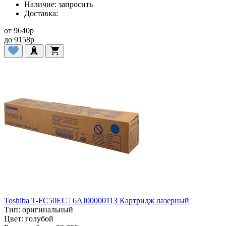
Наличие:
запросить
Доставка:
от
9640
p
до
9158
p
Toshiba T-FC50EC | 6AJ00000113 Картридж лазерный
Тип:
оригинальный
Цвет:
голубой