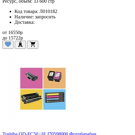
Ресурс, объем:
33 600 стр
Код товара:
Л010182
Наличие:
запросить
Доставка:
от
16550
p
до
15722
p
Toshiba OD-FC50 | 6LJ70598000 Фотобарабан