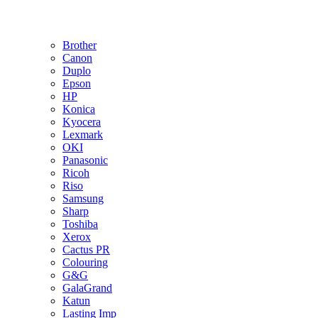
Brother
Canon
Duplo
Epson
HP
Konica
Kyocera
Lexmark
OKI
Panasonic
Ricoh
Riso
Samsung
Sharp
Toshiba
Xerox
Cactus PR
Colouring
G&G
GalaGrand
Katun
Lasting Imp