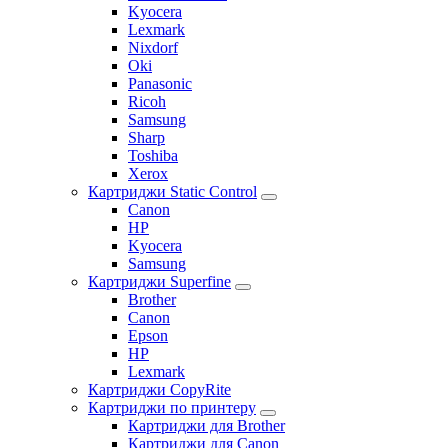
Kyocera
Lexmark
Nixdorf
Oki
Panasonic
Ricoh
Samsung
Sharp
Toshiba
Xerox
Картриджи Static Control
Canon
HP
Kyocera
Samsung
Картриджи Superfine
Brother
Canon
Epson
HP
Lexmark
Картриджи CopyRite
Картриджи по принтеру
Картриджи для Brother
Картриджи для Canon