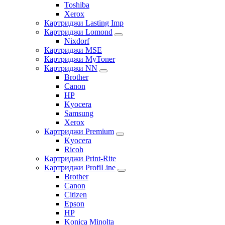
Toshiba
Xerox
Картриджи Lasting Imp
Картриджи Lomond
Nixdorf
Картриджи MSE
Картриджи MyToner
Картриджи NN
Brother
Canon
HP
Kyocera
Samsung
Xerox
Картриджи Premium
Kyocera
Ricoh
Картриджи Print-Rite
Картриджи ProfiLine
Brother
Canon
Citizen
Epson
HP
Konica Minolta