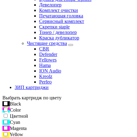
Девелопер
Комплект очистки
Печатающая головка
Сервисный комплект
Скрепки staple
Тонер / девелопер
Краска дубликатор
Чистящие средства
CBR
Defender
Fellowes
Hama
ION Audio
Kreolz
Perfeo
ЗИП картриджи
Выбрать картридж по цвету
Black
Color
Цветной
Cyan
Magenta
Yellow