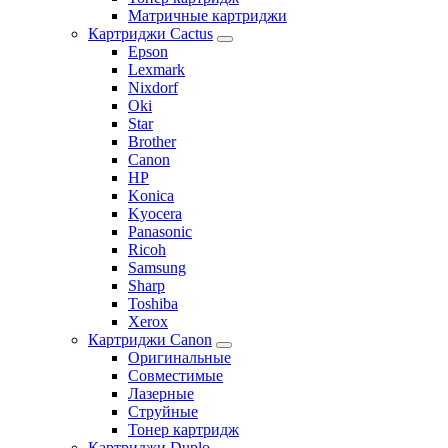
Матричные картриджи
Картриджи Cactus
Epson
Lexmark
Nixdorf
Oki
Star
Brother
Canon
HP
Konica
Kyocera
Panasonic
Ricoh
Samsung
Sharp
Toshiba
Xerox
Картриджи Canon
Оригинальные
Совместимые
Лазерные
Струйные
Тонер картридж
Картриджи Duplo