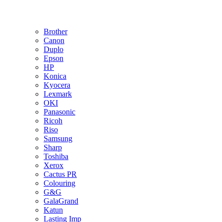
Brother
Canon
Duplo
Epson
HP
Konica
Kyocera
Lexmark
OKI
Panasonic
Ricoh
Riso
Samsung
Sharp
Toshiba
Xerox
Cactus PR
Colouring
G&G
GalaGrand
Katun
Lasting Imp