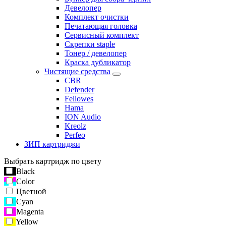
Девелопер
Комплект очистки
Печатающая головка
Сервисный комплект
Скрепки staple
Тонер / девелопер
Краска дубликатор
Чистящие средства
CBR
Defender
Fellowes
Hama
ION Audio
Kreolz
Perfeo
ЗИП картриджи
Выбрать картридж по цвету
Black
Color
Цветной
Cyan
Magenta
Yellow