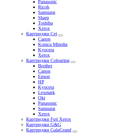
Panasonic
Ricoh
Samsung
Sharp
Toshiba
Xerox
Картриджи Cet
Canon
Konica Minolta
Kyocera
Xerox
Картриджи Colouring
Brother
Canon
Epson
HP
Kyocera
Lexmark
Oki
Panasonic
Samsung
Xerox
Картриджи Fuji Xerox
Картриджи G&G
Картриджи GalaGrand