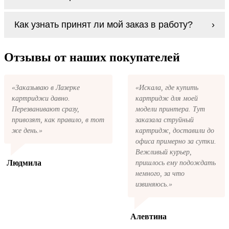
будет лучше обратиться к профессионалам.
Если картриджи Xerox CC 65 series по
В любом случае вы можете заправить
Как узнать принят ли мой заказ в работу?
какой-то причине вам не подошли, мы при
картриджи Xerox CC 65 series. У нас можно
первом же обращении, в кратчайшие сроки
купить все необходимое для заправки
вернём ваши деньги.
После размещения заказа на картриджи
картриджей любой марки и для любых
Xerox CC 65 series на указанную вами
Отзывы от наших покупателей
моделей принтеров.
электронную почту придёт письмо с копией
заказа. Это значит, что заказ получен и мы
позвоним вам так быстро, как это возможно,
«Заказываю в Лазерке
«Искала, где купить
чтобы оформить доставку. Если вы не
картриджи давно.
картридж для моей
получили письмо с копией заказа,
пожалуйста, свяжитесь с нами через сервис
Перезванивают сразу,
модели принтера. Тут
обратная связь, или позвоните.
привозят, как правило, в тот
заказала струйный
же день.»
картридж, доставили до
офиса примерно за сутки.
Вежливый курьер,
Людмила
пришлось ему подождать
немного, за что
извиняюсь.»
Алевтина