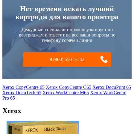
Нет времени искать лучший
картридж для вашего принтера
Дежурный специалист проконсультирует по
картриджам и ответит на все ваши вопросы по
телефону горячей линии
8 (800) 550-51-42
Xerox CopyCentre 65
Xerox CopyCentre C65
Xerox DocuPrint 65
Xerox DocuTech 65
Xerox WorkCentre M65
Xerox WorkCentre
Pro 65
Xerox