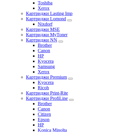
Toshiba
Xerox
Картриджи Lasting Imp
Картриджи Lomond
Nixdorf
Картриджи MSE
Картриджи MyToner
Картриджи NN
Brother
Canon
HP
Kyocera
Samsung
Xerox
Картриджи Premium
Kyocera
Ricoh
Картриджи Print-Rite
Картриджи ProfiLine
Brother
Canon
Citizen
Epson
HP
Konica Minolta