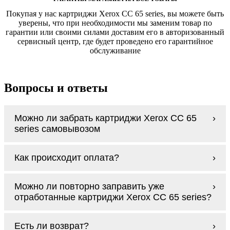
Покупая у нас картриджи Xerox CC 65 series, вы можете быть
уверены, что при необходимости мы заменим товар по
гарантии или своими силами доставим его в авторизованный
сервисный центр, где будет проведено его гарантийное
обслуживание
Вопросы и ответы
Можно ли забрать картриджи Xerox CC 65
series самовывозом
У нас нет самовывоза, но мы быстро
Как происходит оплата?
доставим заказ и сделаем это бесплатно
при сумме покупок от 3000 рублей.
Оплачиваются картриджи Xerox CC 65
Мы гарантируем цельность упаковки, когда
Можно ли повторно заправить уже
series наличными курьеру при получении
доставляем Вам картриджи Xerox CC 65
отработанные картриджи Xerox CC 65 series?
заказа.
series
Заправка возможна. С
аналогами
этот
Есть ли возврат?
процесс проще, в случае с оригиналами