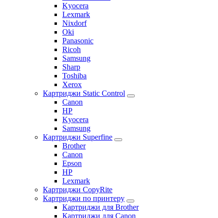
Kyocera
Lexmark
Nixdorf
Oki
Panasonic
Ricoh
Samsung
Sharp
Toshiba
Xerox
Картриджи Static Control
Canon
HP
Kyocera
Samsung
Картриджи Superfine
Brother
Canon
Epson
HP
Lexmark
Картриджи CopyRite
Картриджи по принтеру
Картриджи для Brother
Картриджи для Canon