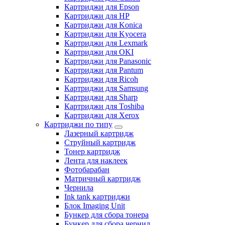
Картриджи для Epson
Картриджи для HP
Картриджи для Konica
Картриджи для Kyocera
Картриджи для Lexmark
Картриджи для OKI
Картриджи для Panasonic
Картриджи для Pantum
Картриджи для Ricoh
Картриджи для Samsung
Картриджи для Sharp
Картриджи для Toshiba
Картриджи для Xerox
Картриджи по типу
Лазерный картридж
Струйный картридж
Тонер картридж
Лента для наклеек
Фотобарабан
Матричный картридж
Чернила
Ink tank картриджи
Блок Imaging Unit
Бункер для сбора тонера
Бункер для сбора чернил