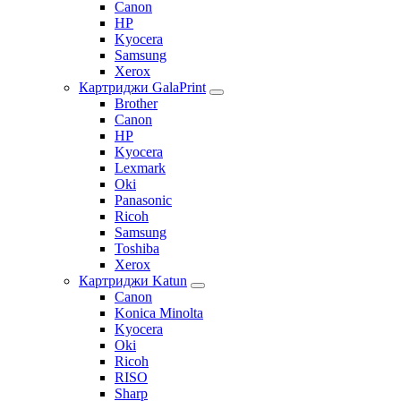
Canon
HP
Kyocera
Samsung
Xerox
Картриджи GalaPrint
Brother
Canon
HP
Kyocera
Lexmark
Oki
Panasonic
Ricoh
Samsung
Toshiba
Xerox
Картриджи Katun
Canon
Konica Minolta
Kyocera
Oki
Ricoh
RISO
Sharp