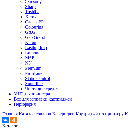
Samsung
Sharp
Toshiba
Xerox
Cactus PR
Colouring
G&G
GalaGrand
Katun
Lasting Imp
Lomond
MSE
NN
Premium
ProfiLine
Static Control
Superfine
Чистящие средства
ЗИП для принтера
Все для заправки картриджей
Периферия
Главная
Каталог товаров
Картриджи
Картриджи по принтеру
К
Каталог