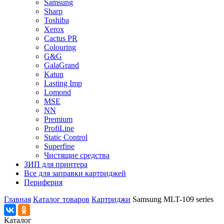
Samsung
Sharp
Toshiba
Xerox
Cactus PR
Colouring
G&G
GalaGrand
Katun
Lasting Imp
Lomond
MSE
NN
Premium
ProfiLine
Static Control
Superfine
Чистящие средства
ЗИП для принтера
Все для заправки картриджей
Периферия
Главная
Каталог товаров
Картриджи
Samsung MLT-109 series
Каталог