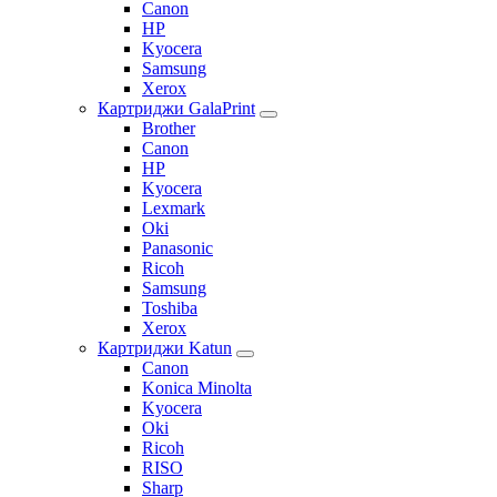
Canon
HP
Kyocera
Samsung
Xerox
Картриджи GalaPrint
Brother
Canon
HP
Kyocera
Lexmark
Oki
Panasonic
Ricoh
Samsung
Toshiba
Xerox
Картриджи Katun
Canon
Konica Minolta
Kyocera
Oki
Ricoh
RISO
Sharp