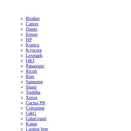
Brother
Canon
Duplo
Epson
HP
Konica
Kyocera
Lexmark
OKI
Panasonic
Ricoh
Riso
Samsung
Sharp
Toshiba
Xerox
Cactus PR
Colouring
G&G
GalaGrand
Katun
Lasting Imp