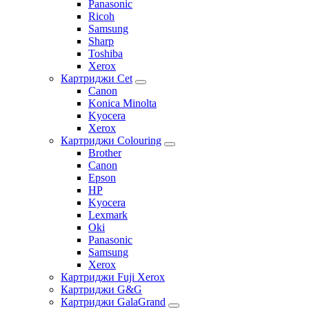
Panasonic
Ricoh
Samsung
Sharp
Toshiba
Xerox
Картриджи Cet
Canon
Konica Minolta
Kyocera
Xerox
Картриджи Colouring
Brother
Canon
Epson
HP
Kyocera
Lexmark
Oki
Panasonic
Samsung
Xerox
Картриджи Fuji Xerox
Картриджи G&G
Картриджи GalaGrand