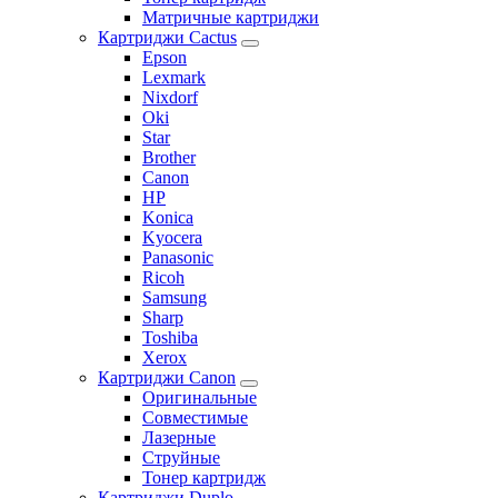
Матричные картриджи
Картриджи Cactus
Epson
Lexmark
Nixdorf
Oki
Star
Brother
Canon
HP
Konica
Kyocera
Panasonic
Ricoh
Samsung
Sharp
Toshiba
Xerox
Картриджи Canon
Оригинальные
Совместимые
Лазерные
Струйные
Тонер картридж
Картриджи Duplo