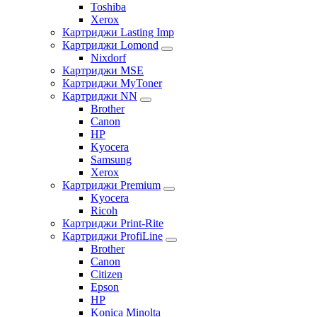
Toshiba
Xerox
Картриджи Lasting Imp
Картриджи Lomond
Nixdorf
Картриджи MSE
Картриджи MyToner
Картриджи NN
Brother
Canon
HP
Kyocera
Samsung
Xerox
Картриджи Premium
Kyocera
Ricoh
Картриджи Print-Rite
Картриджи ProfiLine
Brother
Canon
Citizen
Epson
HP
Konica Minolta