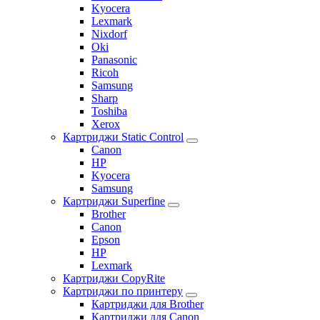
Kyocera
Lexmark
Nixdorf
Oki
Panasonic
Ricoh
Samsung
Sharp
Toshiba
Xerox
Картриджи Static Control
Canon
HP
Kyocera
Samsung
Картриджи Superfine
Brother
Canon
Epson
HP
Lexmark
Картриджи CopyRite
Картриджи по принтеру
Картриджи для Brother
Картриджи для Canon