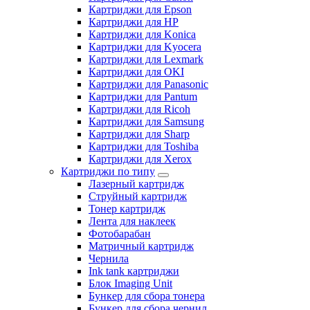
Картриджи для Epson
Картриджи для HP
Картриджи для Konica
Картриджи для Kyocera
Картриджи для Lexmark
Картриджи для OKI
Картриджи для Panasonic
Картриджи для Pantum
Картриджи для Ricoh
Картриджи для Samsung
Картриджи для Sharp
Картриджи для Toshiba
Картриджи для Xerox
Картриджи по типу
Лазерный картридж
Струйный картридж
Тонер картридж
Лента для наклеек
Фотобарабан
Матричный картридж
Чернила
Ink tank картриджи
Блок Imaging Unit
Бункер для сбора тонера
Бункер для сбора чернил