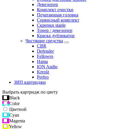
Девелопер
Комплект очистки
Печатающая головка
Сервисный комплект
Скрепки staple
Тонер / девелопер
Краска дубликатор
Чистящие средства
CBR
Defender
Fellowes
Hama
ION Audio
Kreolz
Perfeo
ЗИП картриджи
Выбрать картридж по цвету
Black
Color
Цветной
Cyan
Magenta
Yellow