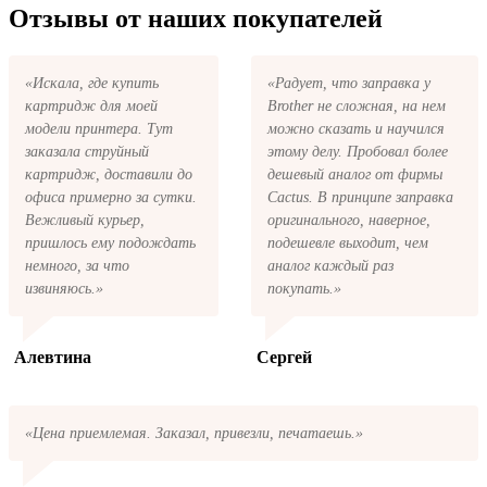
Toshiba 1550 series на указанную вами
Отзывы от наших покупателей
моделей принтеров.
электронную почту придёт письмо с копией
заказа. Это значит, что заказ получен и мы
позвоним вам так быстро, как это возможно,
«Искала, где купить
«Радует, что заправка у
чтобы оформить доставку. Если вы не
картридж для моей
Brother не сложная, на нем
получили письмо с копией заказа,
пожалуйста, свяжитесь с нами через сервис
модели принтера. Тут
можно сказать и научился
обратная связь, или позвоните.
заказала струйный
этому делу. Пробовал более
картридж, доставили до
дешевый аналог от фирмы
офиса примерно за сутки.
Cactus. В принципе заправка
Вежливый курьер,
оригинального, наверное,
пришлось ему подождать
подешевле выходит, чем
немного, за что
аналог каждый раз
извиняюсь.»
покупать.»
Алевтина
Сергей
«Цена приемлемая. Заказал, привезли, печатаешь.»