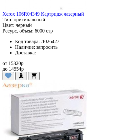
Xerox 106R04349 Картридж лазерный
Тип:
оригинальный
Цвет:
черный
Ресурс, объем:
6000 стр
Код товара:
Л026427
Наличие:
запросить
Доставка:
от
15320
p
до
14554
p