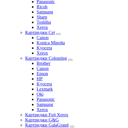
Panasonic
Ricoh
Samsung
Sharp
Toshiba
Xerox
Картриджи Cet
Canon
Konica Minolta
Kyocera
Xerox
Картриджи Colouring
Brother
Canon
Epson
HP
Kyocera
Lexmark
Oki
Panasonic
Samsung
Xerox
Картриджи Fuji Xerox
Картриджи G&G
Картриджи GalaGrand