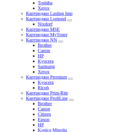
Toshiba
Xerox
Картриджи Lasting Imp
Картриджи Lomond
Nixdorf
Картриджи MSE
Картриджи MyToner
Картриджи NN
Brother
Canon
HP
Kyocera
Samsung
Xerox
Картриджи Premium
Kyocera
Ricoh
Картриджи Print-Rite
Картриджи ProfiLine
Brother
Canon
Citizen
Epson
HP
Konica Minolta