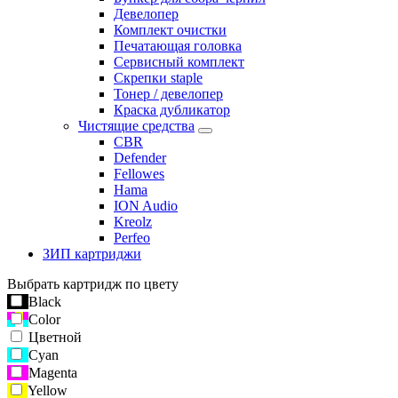
Девелопер
Комплект очистки
Печатающая головка
Сервисный комплект
Скрепки staple
Тонер / девелопер
Краска дубликатор
Чистящие средства
CBR
Defender
Fellowes
Hama
ION Audio
Kreolz
Perfeo
ЗИП картриджи
Выбрать картридж по цвету
Black
Color
Цветной
Cyan
Magenta
Yellow