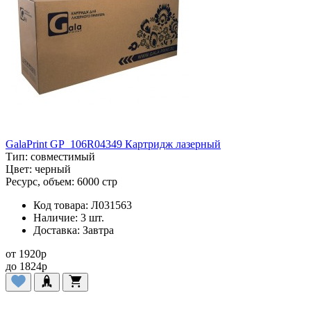
GalaPrint GP_106R04349 Картридж лазерный
Тип:
совместимый
Цвет:
черный
Ресурс, объем:
6000 стр
Код товара:
Л031563
Наличие:
3 шт.
Доставка:
Завтра
от
1920
p
до
1824
p