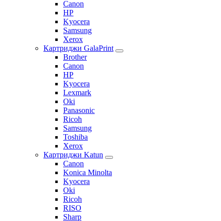
Canon
HP
Kyocera
Samsung
Xerox
Картриджи GalaPrint
Brother
Canon
HP
Kyocera
Lexmark
Oki
Panasonic
Ricoh
Samsung
Toshiba
Xerox
Картриджи Katun
Canon
Konica Minolta
Kyocera
Oki
Ricoh
RISO
Sharp