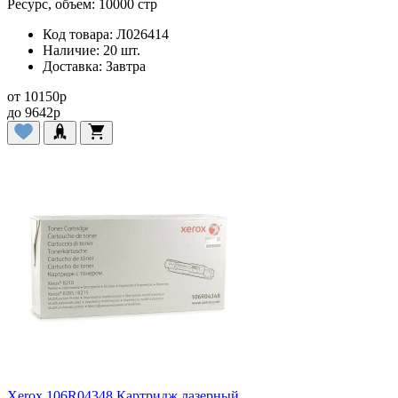
Ресурс, объем:
10000 стр
Код товара:
Л026414
Наличие:
20 шт.
Доставка:
Завтра
от
10150
p
до
9642
p
Xerox 106R04348 Картридж лазерный