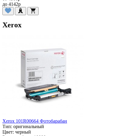
до
4142
p
Xerox
Xerox 101R00664 Фотобарабан
Тип:
оригинальный
Цвет:
черный