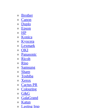
Brother
Canon
Duplo
Epson
HP
Konica
Kyocera
Lexmark
OKI
Panasonic
Ricoh
Riso
Samsung
Sharp
Toshiba
Xerox
Cactus PR
Colouring
G&G
GalaGrand
Katun
Lasting Imp