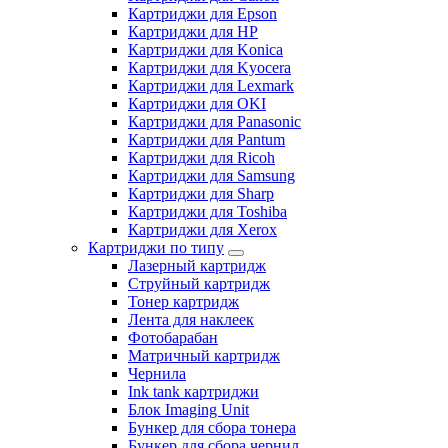
Картриджи для Epson
Картриджи для HP
Картриджи для Konica
Картриджи для Kyocera
Картриджи для Lexmark
Картриджи для OKI
Картриджи для Panasonic
Картриджи для Pantum
Картриджи для Ricoh
Картриджи для Samsung
Картриджи для Sharp
Картриджи для Toshiba
Картриджи для Xerox
Картриджи по типу
Лазерный картридж
Струйный картридж
Тонер картридж
Лента для наклеек
Фотобарабан
Матричный картридж
Чернила
Ink tank картриджи
Блок Imaging Unit
Бункер для сбора тонера
Бункер для сбора чернил