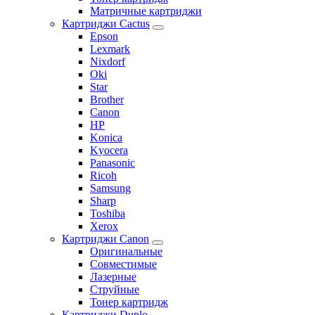
Матричные картриджи
Картриджи Cactus
Epson
Lexmark
Nixdorf
Oki
Star
Brother
Canon
HP
Konica
Kyocera
Panasonic
Ricoh
Samsung
Sharp
Toshiba
Xerox
Картриджи Canon
Оригинальные
Совместимые
Лазерные
Струйные
Тонер картридж
Картриджи Duplo