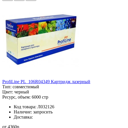
ProfiLine PL_106R04349 Картридж лазерный
Тип:
совместимый
Цвет:
черный
Ресурс, объем:
6000 стр
Код товара:
Л032126
Наличие:
запросить
Доставка:
от
4360
p