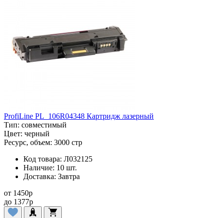
ProfiLine PL_106R04348 Картридж лазерный
Тип:
совместимый
Цвет:
черный
Ресурс, объем:
3000 стр
Код товара:
Л032125
Наличие:
10 шт.
Доставка:
Завтра
от
1450
p
до
1377
p