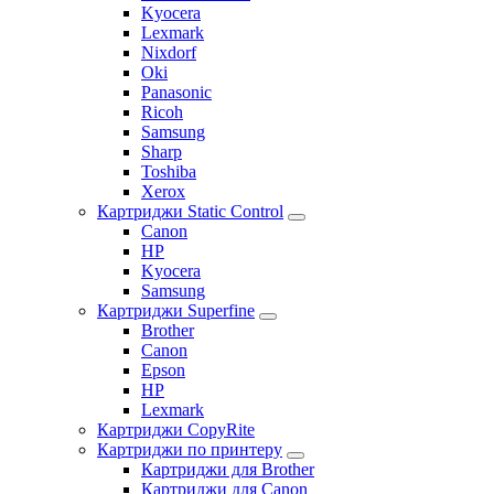
Kyocera
Lexmark
Nixdorf
Oki
Panasonic
Ricoh
Samsung
Sharp
Toshiba
Xerox
Картриджи Static Control
Canon
HP
Kyocera
Samsung
Картриджи Superfine
Brother
Canon
Epson
HP
Lexmark
Картриджи CopyRite
Картриджи по принтеру
Картриджи для Brother
Картриджи для Canon