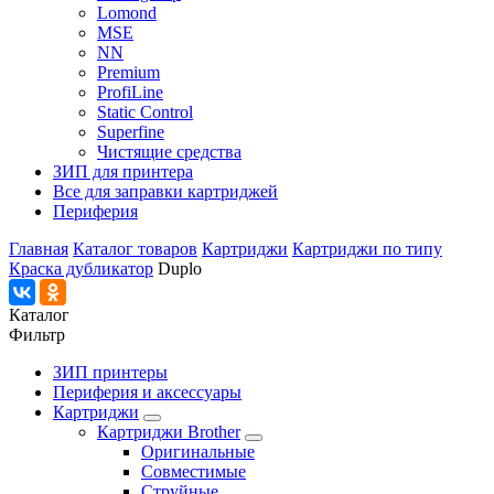
Lomond
MSE
NN
Premium
ProfiLine
Static Control
Superfine
Чистящие средства
ЗИП для принтера
Все для заправки картриджей
Периферия
Главная
Каталог товаров
Картриджи
Картриджи по типу
Краска дубликатор
Duplo
Каталог
Фильтр
ЗИП принтеры
Периферия и аксессуары
Картриджи
Картриджи Brother
Оригинальные
Совместимые
Струйные