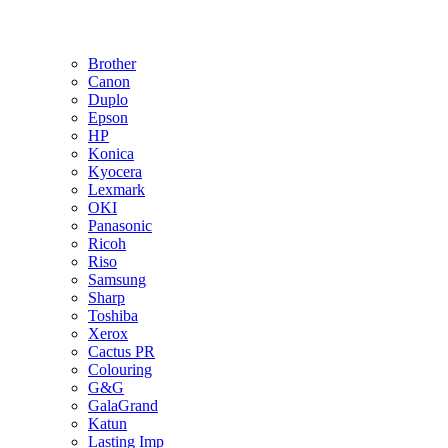
Brother
Canon
Duplo
Epson
HP
Konica
Kyocera
Lexmark
OKI
Panasonic
Ricoh
Riso
Samsung
Sharp
Toshiba
Xerox
Cactus PR
Colouring
G&G
GalaGrand
Katun
Lasting Imp