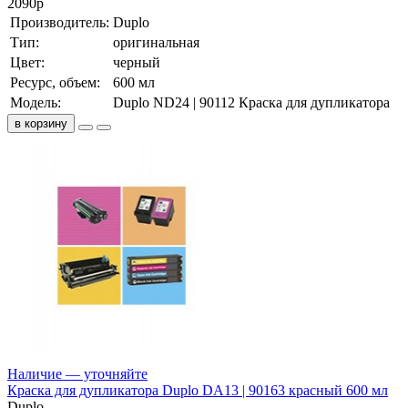
2090
р
Производитель:
Duplo
Тип:
оригинальная
Цвет:
черный
Ресурс, объем:
600 мл
Модель:
Duplo ND24 | 90112 Краска для дупликатора
в корзину
Наличие — уточняйте
Краска для дупликатора Duplo DA13 | 90163 красный 600 мл
Duplo