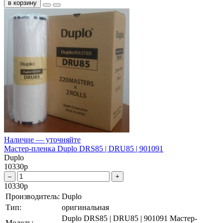
в корзину
Наличие — уточняйте
Мастер-пленка Duplo DRS85 | DRU85 | 901091
Duplo
10330
р
–
+
10330
р
Производитель:
Duplo
Тип:
оригинальная
Duplo DRS85 | DRU85 | 901091 Мастер-
Модель: