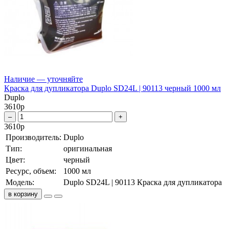
Наличие — уточняйте
Краска для дупликатора Duplo SD24L | 90113 черный 1000 мл
Duplo
3610
р
–
+
3610
р
Производитель:
Duplo
Тип:
оригинальная
Цвет:
черный
Ресурс, объем:
1000 мл
Модель:
Duplo SD24L | 90113 Краска для дупликатора
в корзину