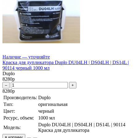
Наличие — уточняйте
Краска для дупликатора Duplo DU04LH | DS04LH | DS14L |
90114 черный 1000 мл
Duplo
8280
р
–
+
8280
р
Производитель:
Duplo
Тип:
оригинальная
Цвет:
черный
Ресурс, объем:
1000 мл
Duplo DU04LH | DS04LH | DS14L | 90114
Модель:
Краска для дупликатора
в корзину