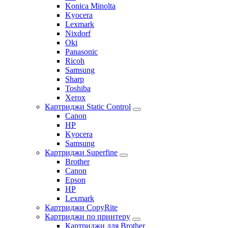
Konica Minolta
Kyocera
Lexmark
Nixdorf
Oki
Panasonic
Ricoh
Samsung
Sharp
Toshiba
Xerox
Картриджи Static Control
Canon
HP
Kyocera
Samsung
Картриджи Superfine
Brother
Canon
Epson
HP
Lexmark
Картриджи CopyRite
Картриджи по принтеру
Картриджи для Brother