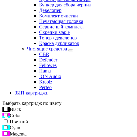
Бункер для сбора чернил
Девелопер
Комплект очистки
Печатающая головка
Сервисный комплект
Скрепки staple
Тонер / девелопер
Краска дубликатор
Чистящие средства
CBR
Defender
Fellowes
Hama
ION Audio
Kreolz
Perfeo
ЗИП картриджи
Выбрать картридж по цвету
Black
Color
Цветной
Cyan
Magenta