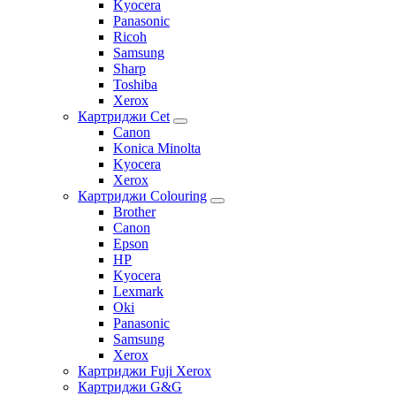
Kyocera
Panasonic
Ricoh
Samsung
Sharp
Toshiba
Xerox
Картриджи Cet
Canon
Konica Minolta
Kyocera
Xerox
Картриджи Colouring
Brother
Canon
Epson
HP
Kyocera
Lexmark
Oki
Panasonic
Samsung
Xerox
Картриджи Fuji Xerox
Картриджи G&G