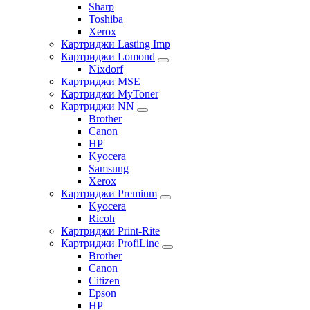
Sharp
Toshiba
Xerox
Картриджи Lasting Imp
Картриджи Lomond
Nixdorf
Картриджи MSE
Картриджи MyToner
Картриджи NN
Brother
Canon
HP
Kyocera
Samsung
Xerox
Картриджи Premium
Kyocera
Ricoh
Картриджи Print-Rite
Картриджи ProfiLine
Brother
Canon
Citizen
Epson
HP