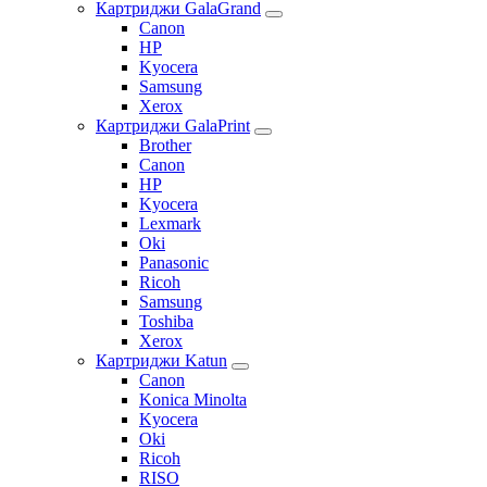
Картриджи GalaGrand
Canon
HP
Kyocera
Samsung
Xerox
Картриджи GalaPrint
Brother
Canon
HP
Kyocera
Lexmark
Oki
Panasonic
Ricoh
Samsung
Toshiba
Xerox
Картриджи Katun
Canon
Konica Minolta
Kyocera
Oki
Ricoh
RISO