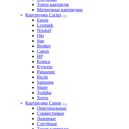
Тонер картридж
Матричные картриджи
Картриджи Cactus
Epson
Lexmark
Nixdorf
Oki
Star
Brother
Canon
HP
Konica
Kyocera
Panasonic
Ricoh
Samsung
Sharp
Toshiba
Xerox
Картриджи Canon
Оригинальные
Совместимые
Лазерные
Струйные
Тонер картридж