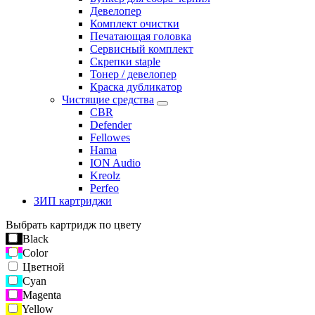
Девелопер
Комплект очистки
Печатающая головка
Сервисный комплект
Скрепки staple
Тонер / девелопер
Краска дубликатор
Чистящие средства
CBR
Defender
Fellowes
Hama
ION Audio
Kreolz
Perfeo
ЗИП картриджи
Выбрать картридж по цвету
Black
Color
Цветной
Cyan
Magenta
Yellow