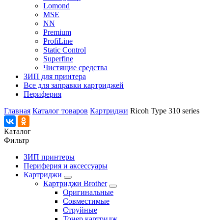
Lomond
MSE
NN
Premium
ProfiLine
Static Control
Superfine
Чистящие средства
ЗИП для принтера
Все для заправки картриджей
Периферия
Главная
Каталог товаров
Картриджи
Ricoh Type 310 series
Каталог
Фильтр
ЗИП принтеры
Периферия и аксессуары
Картриджи
Картриджи Brother
Оригинальные
Совместимые
Струйные
Тонер картридж