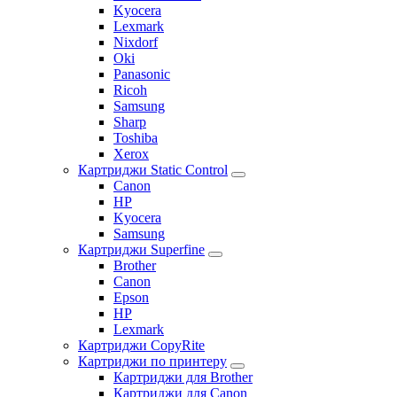
Kyocera
Lexmark
Nixdorf
Oki
Panasonic
Ricoh
Samsung
Sharp
Toshiba
Xerox
Картриджи Static Control
Canon
HP
Kyocera
Samsung
Картриджи Superfine
Brother
Canon
Epson
HP
Lexmark
Картриджи CopyRite
Картриджи по принтеру
Картриджи для Brother
Картриджи для Canon