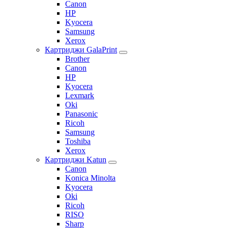
Canon
HP
Kyocera
Samsung
Xerox
Картриджи GalaPrint
Brother
Canon
HP
Kyocera
Lexmark
Oki
Panasonic
Ricoh
Samsung
Toshiba
Xerox
Картриджи Katun
Canon
Konica Minolta
Kyocera
Oki
Ricoh
RISO
Sharp