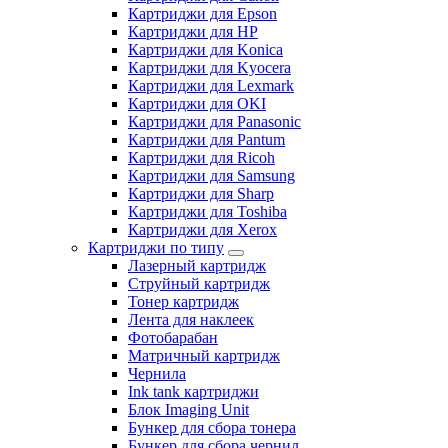
Картриджи для Epson
Картриджи для HP
Картриджи для Konica
Картриджи для Kyocera
Картриджи для Lexmark
Картриджи для OKI
Картриджи для Panasonic
Картриджи для Pantum
Картриджи для Ricoh
Картриджи для Samsung
Картриджи для Sharp
Картриджи для Toshiba
Картриджи для Xerox
Картриджи по типу
Лазерный картридж
Струйный картридж
Тонер картридж
Лента для наклеек
Фотобарабан
Матричный картридж
Чернила
Ink tank картриджи
Блок Imaging Unit
Бункер для сбора тонера
Бункер для сбора чернил