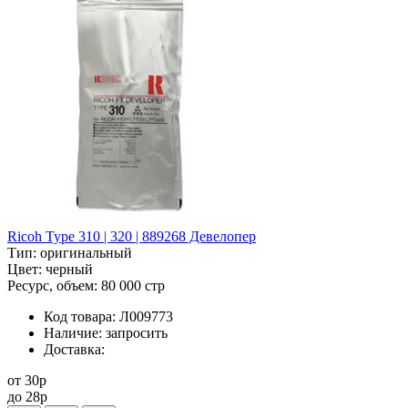
Ricoh Type 310 | 320 | 889268 Девелопер
Тип:
оригинальный
Цвет:
черный
Ресурс, объем:
80 000 стр
Код товара:
Л009773
Наличие:
запросить
Доставка:
от
30
p
до
28
p