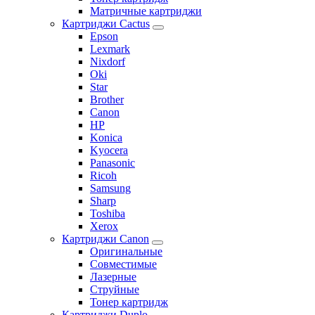
Матричные картриджи
Картриджи Cactus
Epson
Lexmark
Nixdorf
Oki
Star
Brother
Canon
HP
Konica
Kyocera
Panasonic
Ricoh
Samsung
Sharp
Toshiba
Xerox
Картриджи Canon
Оригинальные
Совместимые
Лазерные
Струйные
Тонер картридж
Картриджи Duplo