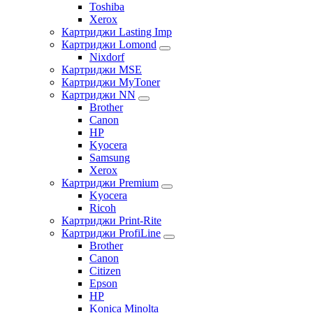
Toshiba
Xerox
Картриджи Lasting Imp
Картриджи Lomond
Nixdorf
Картриджи MSE
Картриджи MyToner
Картриджи NN
Brother
Canon
HP
Kyocera
Samsung
Xerox
Картриджи Premium
Kyocera
Ricoh
Картриджи Print-Rite
Картриджи ProfiLine
Brother
Canon
Citizen
Epson
HP
Konica Minolta