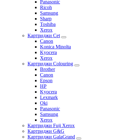
Panasonic
Ricoh
Samsung
Sharp
Toshiba
Xerox
Картриджи Cet
Canon
Konica Minolta
Kyocera
Xerox
Картриджи Colouring
Brother
Canon
Epson
HP
Kyocera
Lexmark
Oki
Panasonic
Samsung
Xerox
Картриджи Fuji Xerox
Картриджи G&G
Картриджи GalaGrand