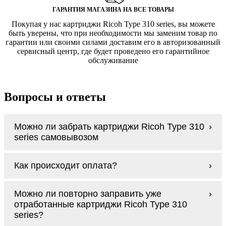
ГАРАНТИЯ МАГАЗИНА НА ВСЕ ТОВАРЫ
Покупая у нас картриджи Ricoh Type 310 series, вы можете
быть уверены, что при необходимости мы заменим товар по
гарантии или своими силами доставим его в авторизованный
сервисный центр, где будет проведено его гарантийное
обслуживание
Вопросы и ответы
Можно ли забрать картриджи Ricoh Type 310
series самовывозом
У нас нет самовывоза, но мы быстро
Как происходит оплата?
доставим заказ и сделаем это бесплатно
при сумме покупок от 3000 рублей.
Оплачиваются картриджи Ricoh Type 310
Мы гарантируем цельность упаковки, когда
Можно ли повторно заправить уже
series наличными курьеру при получении
доставляем Вам картриджи Ricoh Type 310
отработанные картриджи Ricoh Type 310
заказа.
series
series?