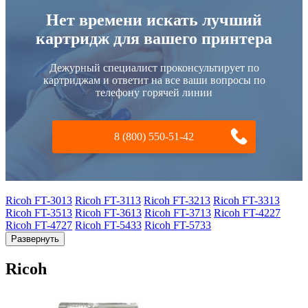
Нет времени искать лучший
картридж для вашего принтера
Дежурный специалист проконсультирует по
картриджам и ответит на все ваши вопросы по
телефону горячей линии
8 (800) 550-51-42
Ricoh FT-3013
Ricoh FT-3113
Ricoh FT-3213
Ricoh FT-3313
Ricoh FT-3513
Ricoh FT-3613
Ricoh FT-3713
Ricoh FT-4227
Ricoh FT-4727
Ricoh FT-5433
Ricoh FT-5733
Развернуть
Ricoh