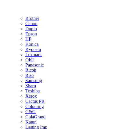
Brother
Canon
Duplo
Epson
HP
Konica
Kyocera
Lexmark
OKI
Panasonic
Ricoh
Riso
Samsung
Sharp
Toshiba
Xerox
Cactus PR
Colouring
G&G
GalaGrand
Katun
Lasting Imp