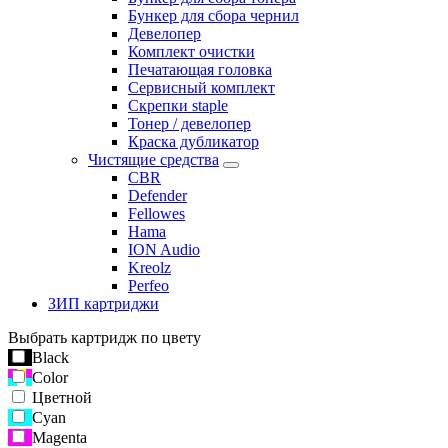
Бункер для сбора чернил
Девелопер
Комплект очистки
Печатающая головка
Сервисный комплект
Скрепки staple
Тонер / девелопер
Краска дубликатор
Чистящие средства
CBR
Defender
Fellowes
Hama
ION Audio
Kreolz
Perfeo
ЗИП картриджи
Выбрать картридж по цвету
Black
Color
Цветной
Cyan
Magenta