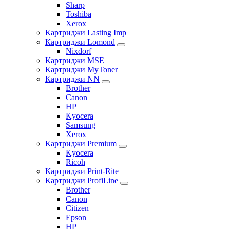
Sharp
Toshiba
Xerox
Картриджи Lasting Imp
Картриджи Lomond
Nixdorf
Картриджи MSE
Картриджи MyToner
Картриджи NN
Brother
Canon
HP
Kyocera
Samsung
Xerox
Картриджи Premium
Kyocera
Ricoh
Картриджи Print-Rite
Картриджи ProfiLine
Brother
Canon
Citizen
Epson
HP