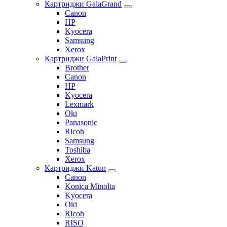
Картриджи GalaGrand
Canon
HP
Kyocera
Samsung
Xerox
Картриджи GalaPrint
Brother
Canon
HP
Kyocera
Lexmark
Oki
Panasonic
Ricoh
Samsung
Toshiba
Xerox
Картриджи Katun
Canon
Konica Minolta
Kyocera
Oki
Ricoh
RISO