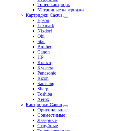
Тонер картридж
Матричные картриджи
Картриджи Cactus
Epson
Lexmark
Nixdorf
Oki
Star
Brother
Canon
HP
Konica
Kyocera
Panasonic
Ricoh
Samsung
Sharp
Toshiba
Xerox
Картриджи Canon
Оригинальные
Совместимые
Лазерные
Струйные
Тонер картридж