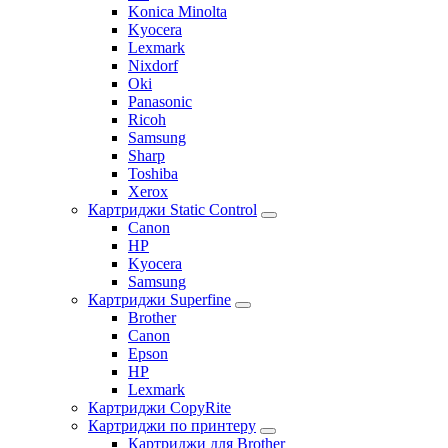
Konica Minolta
Kyocera
Lexmark
Nixdorf
Oki
Panasonic
Ricoh
Samsung
Sharp
Toshiba
Xerox
Картриджи Static Control
Canon
HP
Kyocera
Samsung
Картриджи Superfine
Brother
Canon
Epson
HP
Lexmark
Картриджи CopyRite
Картриджи по принтеру
Картриджи для Brother