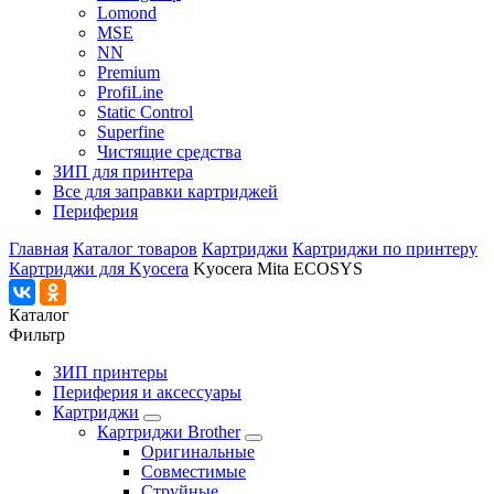
Lomond
MSE
NN
Premium
ProfiLine
Static Control
Superfine
Чистящие средства
ЗИП для принтера
Все для заправки картриджей
Периферия
Главная
Каталог товаров
Картриджи
Картриджи по принтеру
Картриджи для Kyocera
Kyocera Mita ECOSYS
Каталог
Фильтр
ЗИП принтеры
Периферия и аксессуары
Картриджи
Картриджи Brother
Оригинальные
Совместимые
Струйные