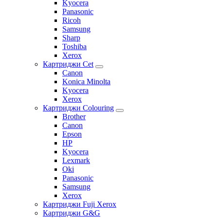
Kyocera
Panasonic
Ricoh
Samsung
Sharp
Toshiba
Xerox
Картриджи Cet
Canon
Konica Minolta
Kyocera
Xerox
Картриджи Colouring
Brother
Canon
Epson
HP
Kyocera
Lexmark
Oki
Panasonic
Samsung
Xerox
Картриджи Fuji Xerox
Картриджи G&G