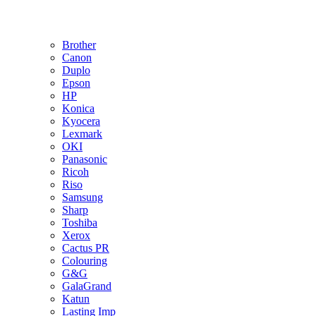
Brother
Canon
Duplo
Epson
HP
Konica
Kyocera
Lexmark
OKI
Panasonic
Ricoh
Riso
Samsung
Sharp
Toshiba
Xerox
Cactus PR
Colouring
G&G
GalaGrand
Katun
Lasting Imp