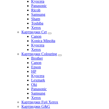
Kyocera
Panasonic
Ricoh
Samsung
Sharp
Toshiba
Xerox
Картриджи Cet
Canon
Konica Minolta
Kyocera
Xerox
Картриджи Colouring
Brother
Canon
Epson
HP
Kyocera
Lexmark
Oki
Panasonic
Samsung
Xerox
Картриджи Fuji Xerox
Картриджи G&G