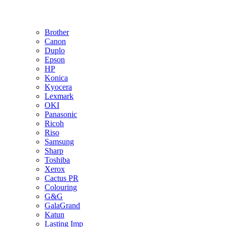
Brother
Canon
Duplo
Epson
HP
Konica
Kyocera
Lexmark
OKI
Panasonic
Ricoh
Riso
Samsung
Sharp
Toshiba
Xerox
Cactus PR
Colouring
G&G
GalaGrand
Katun
Lasting Imp