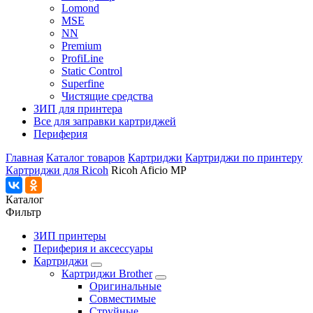
Lomond
MSE
NN
Premium
ProfiLine
Static Control
Superfine
Чистящие средства
ЗИП для принтера
Все для заправки картриджей
Периферия
Главная
Каталог товаров
Картриджи
Картриджи по принтеру
Картриджи для Ricoh
Ricoh Aficio MP
Каталог
Фильтр
ЗИП принтеры
Периферия и аксессуары
Картриджи
Картриджи Brother
Оригинальные
Совместимые
Струйные