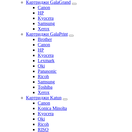
Картриджи GalaGrand
Canon
HP
Kyocera
Samsung
Xerox
Картриджи GalaPrint
Brother
Canon
HP
Kyocera
Lexmark
Oki
Panasonic
Ricoh
Samsung
Toshiba
Xerox
Картриджи Katun
Canon
Konica Minolta
Kyocera
Oki
Ricoh
RISO