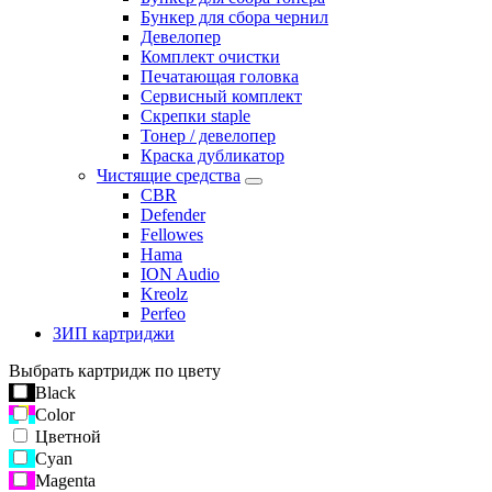
Бункер для сбора чернил
Девелопер
Комплект очистки
Печатающая головка
Сервисный комплект
Скрепки staple
Тонер / девелопер
Краска дубликатор
Чистящие средства
CBR
Defender
Fellowes
Hama
ION Audio
Kreolz
Perfeo
ЗИП картриджи
Выбрать картридж по цвету
Black
Color
Цветной
Cyan
Magenta