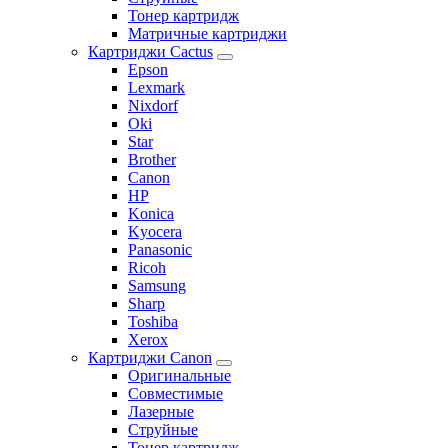
Тонер картридж
Матричные картриджи
Картриджи Cactus
Epson
Lexmark
Nixdorf
Oki
Star
Brother
Canon
HP
Konica
Kyocera
Panasonic
Ricoh
Samsung
Sharp
Toshiba
Xerox
Картриджи Canon
Оригинальные
Совместимые
Лазерные
Струйные
Тонер картридж