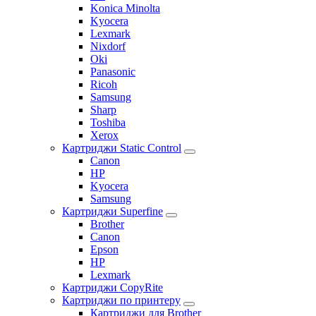
Konica Minolta
Kyocera
Lexmark
Nixdorf
Oki
Panasonic
Ricoh
Samsung
Sharp
Toshiba
Xerox
Картриджи Static Control
Canon
HP
Kyocera
Samsung
Картриджи Superfine
Brother
Canon
Epson
HP
Lexmark
Картриджи CopyRite
Картриджи по принтеру
Картриджи для Brother