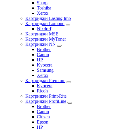
Sharp
Toshiba
Xerox
Картриджи Lasting Imp
Картриджи Lomond
Nixdorf
Картриджи MSE
Картриджи MyToner
Картриджи NN
Brother
Canon
HP
Kyocera
Samsung
Xerox
Картриджи Premium
Kyocera
Ricoh
Картриджи Print-Rite
Картриджи ProfiLine
Brother
Canon
Citizen
Epson
HP